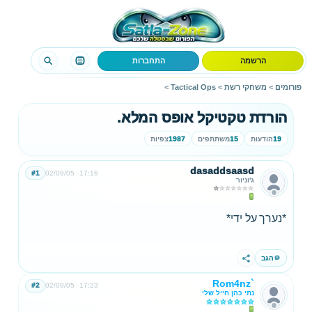
הרשמה
התחברות
פורומים
>
משחקי רשת
>
Tactical Ops
>
הורדת טקטיקל אופס המלא.
19
הודעות
15
משתתפים
1987
צפיות
dasaddsaasd
#1
02/09/05
17:16
ג'וניור
*נערך על ידי*
הגב
שתף
Rom4nz`
#2
02/09/05
17:23
נתי כהן חייל שלי