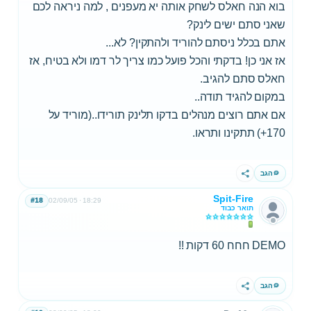
בוא הנה חאלס לשחק אותה יא מעפנים , למה ניראה לכם
שאני סתם ישים לינק?
אתם בכלל ניסתם להוריד ולהתקין? לא...
אז אני כן! בדקתי והכל פועל כמו צריך לר דמו ולא בטיח, אז
חאלס סתם להגיב.
במקום להגיד תודה..
אם אתם רוצים מנהלים בדקו תלינק תורידו..(מוריד על
170+) תתקינו ותראו.
הגב
שתף
Spit-Fire
#18
02/09/05
18:29
תואר כבוד
DEMO חחח 60 דקות !!
הגב
שתף