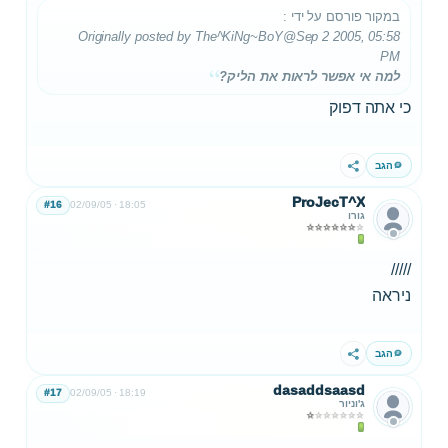
במקור פורסם על ידי
:
Originally posted by The^KiNg~BoY
@Sep 2 2005, 05:58
PM
למה אי אפשר לראות את הליק?
כי אתה דפוק
הגב
שתף
ProJecT^X
#16
02/09/05
18:05
גורו
/////
ניראה
הגב
שתף
dasaddsaasd
#17
02/09/05
18:19
ג'וניור