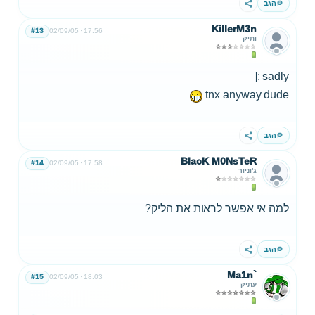
הגב
שתף
KillerM3n
#13
02/09/05
17:56
ותיק
sadly :[
tnx anyway dude
הגב
שתף
BlacK M0NsTeR
#14
02/09/05
17:58
ג'וניור
למה אי אפשר לראות את הליק?
הגב
שתף
Ma1n`
#15
02/09/05
18:03
עתיק