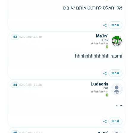
אלי חאלס לחרטט אותנו יא בוט
הגב
שתף
Ma1n`
#3
02/09/05
17:36
עתיק
hhhhhhhhhhhhh rasmi
הגב
שתף
Ludacris
#4
02/09/05
17:36
גורו
.....
הגב
שתף
#5
02/09/05
17:37