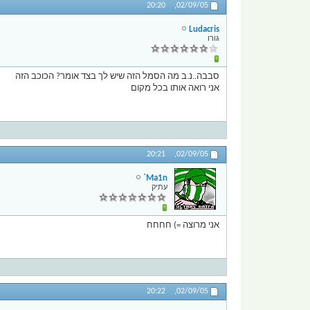
20:20
02/09/05,
Ludacris
גורו
סבבה..נ.ב מה הסמל הזה שיש לך בצד אומר? הכוכב הזה
אני רואה אותו בכל מקום
20:21
02/09/05,
Ma1n`
עתיק
אני מרוצה =) חחחח
20:22
02/09/05,