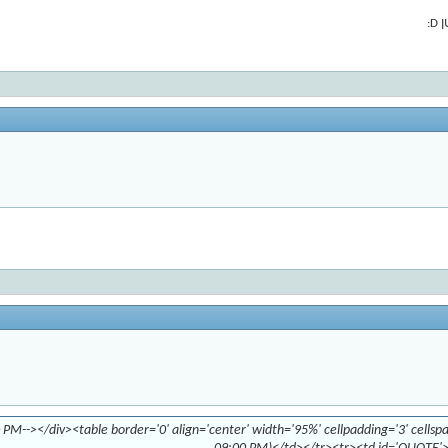
:
 PM--></div><table border='0' align='center' width='95%' cellpadding='3' cellsp