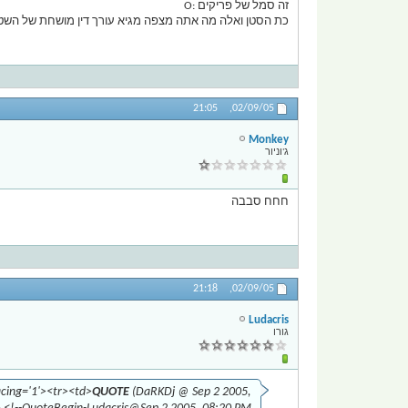
זה סמל של פריקים :O
כת הסטן ואלה מה אתה מצפה מגיא עורך דין מושחת של השטן D
21:05
02/09/05,
Monkey
ג'וניור
חחח סבבה
21:18
02/09/05,
Ludacris
גורו
acing='1'><tr><td>
QUOTE
(DaRKDj @ Sep 2 2005,