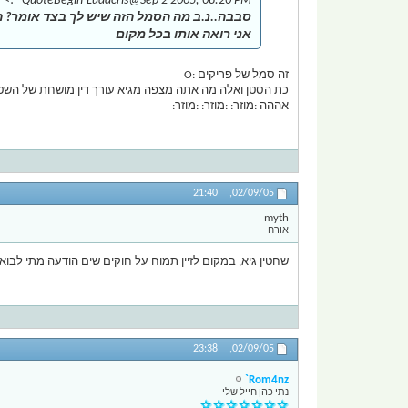
 <!--QuoteBegin-Ludacris
@Sep 2 2005, 08:20 PM
סבבה..נ.ב מה הסמל הזה שיש לך בצד אומר? ה
אני רואה אותו בכל מקום
זה סמל של פריקים :O
כת הסטן ואלה מה אתה מצפה מגיא עורך דין מושחת של השטן : [/b][/quote
אההה :מוזר: :מוזר: :מוזר:
21:40
02/09/05,
myth
אורח
שחטין גיא, במקום לזיין תמוח על חוקים שים הודעה מתי לבוא 
23:38
02/09/05,
Rom4nz`
נתי כהן חייל שלי