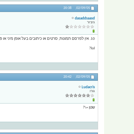
20:38
02/09/05,
dasaddsaasd
ג'וניור
10. אין לפרסם תמונות, סרטים או כיתובים בעל אופן מיני או פורנוגרפי או לתת קישור לאחד מאלה.
lol?
20:42
02/09/05,
Ludacris
גורו
שטן =\?