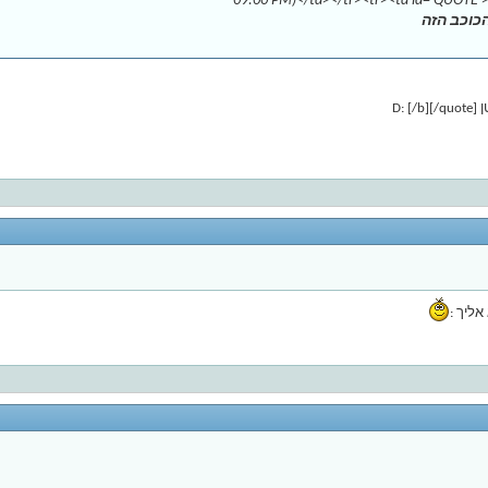
09:00 PM)</td></tr><tr><td id='QUOTE'>
כוכב הזה
D]
אליך :