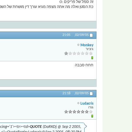
זה סמל של פריקים :O
כת הסטן ואלה מה אתה מצפה מגיא עורך דין מושחת של השטן D
21:05
02/09/05,
Monkey
ג'וניור
חחח סבבה
21:18
02/09/05,
Ludacris
גורו
acing='1'><tr><td>
QUOTE
(DaRKDj @ Sep 2 2005,