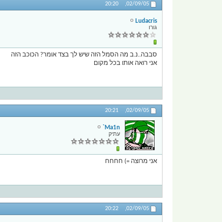
20:20
02/09/05,
Ludacris
גורו
סבבה..נ.ב מה הסמל הזה שיש לך בצד אומר? הכוכב הזה
אני רואה אותו בכל מקום
20:21
02/09/05,
Ma1n`
עתיק
אני מרוצה =) חחחח
20:22
02/09/05,