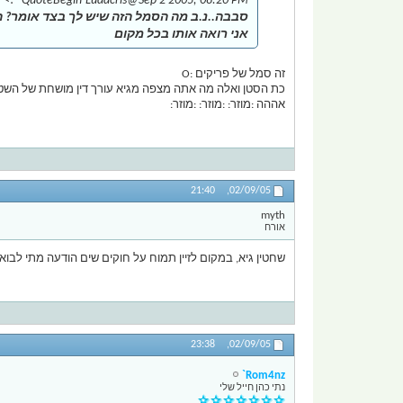
 <!--QuoteBegin-Ludacris
@Sep 2 2005, 08:20 PM
סבבה..נ.ב מה הסמל הזה שיש לך בצד אומר? ה
אני רואה אותו בכל מקום
זה סמל של פריקים :O
כת הסטן ואלה מה אתה מצפה מגיא עורך דין מושחת של השטן : [/b][/quote
אההה :מוזר: :מוזר: :מוזר:
21:40
02/09/05,
myth
אורח
שחטין גיא, במקום לזיין תמוח על חוקים שים הודעה מתי לבוא 
23:38
02/09/05,
Rom4nz`
נתי כהן חייל שלי