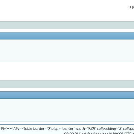
:
 PM--></div><table border='0' align='center' width='95%' cellpadding='3' cellsp