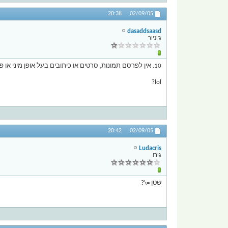
20:38
02/09/05,
dasaddsaasd
ג'וניור
10. אין לפרסם תמונות, סרטים או כיתובים בעל אופן מיני או פורנוגרפי או לתת קישור לאחד מאלה.
lol?
20:42
02/09/05,
Ludacris
גורו
שטן =\?