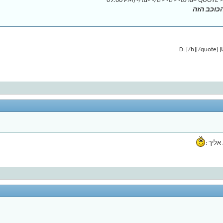
09:00 PM)</td></tr><tr><td id='QUOTE'>
כוכב הזה
D]
אליך :