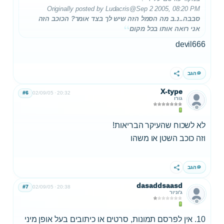
Originally posted by Ludacris
@Sep 2 2005, 08:20 PM
סבבה..נ.ב מה הסמל הזה שיש לך בצד אומר? הכוכב הזה
אני רואה אותו בכל מקום
devil666
הגב
שתף
X-type
#6
02/09/05
20:32
גורו
לא לשכוח שהעיקר הבריאות!
וזה כוכב השטן או משהו
הגב
שתף
dasaddsaasd
#7
02/09/05
20:38
ג'וניור
10. אין לפרסם תמונות, סרטים או כיתובים בעל אופן מיני