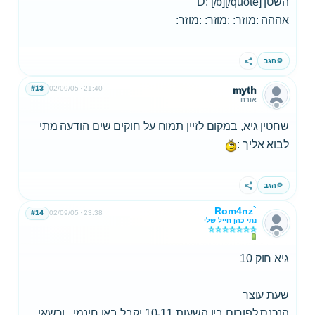
השטן D: [/b][/quote]
אההה :מוזר: :מוזר: :מוזר:
הגב
שתף
#13
02/09/05
21:40
myth
אורח
שחטין גיא, במקום לזיין תמוח על חוקים שים הודעה מתי
לבוא אליך :
הגב
שתף
Rom4nz`
#14
02/09/05
23:38
נתי כהן חייל שלי
גיא חוק 10
שעת עוצר
הנכנס לפורום בין השעות 10-11 יקבל באן חינמי...ורשאי