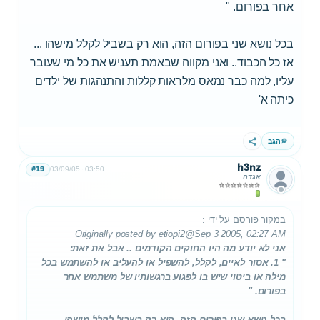
אחר בפורום. "
בכל נושא שני בפורום הזה, הוא רק בשביל לקלל מישהו ...
אז כל הכבוד.. ואני מקווה שבאמת תעניש את כל מי שעובר
עליו, למה כבר נמאס מלראות קללות והתנהגות של ילדים
כיתה א'
הגב
שתף
h3nz
#19
03/09/05
03:50
אגדה
במקור פורסם על ידי
:
Originally posted by etiopi2
@Sep 3 2005, 02:27 AM
אני לא יודע מה היו החוקים הקודמים .. אבל את זאת:
" 1. אסור לאיים, לקלל, להשפיל או להעליב או להשתמש בכל
מילה או ביטוי שיש בו לפגוע ברגשותיו של משתמש אחר
בפורום. "
בכל נושא שני בפורום הזה, הוא רק בשביל לקלל מישהו ...