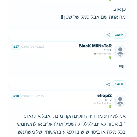
כן אה...
מה אתה שם אבל סמל של שטן !!
הגב
שתף
BlacK M0NsTeR
#17
03/09/05
02:23
ג'וניור
יופי
הגב
שתף
etiopi2
#18
03/09/05
02:27
טירון
אני לא יודע מה היו החוקים הקודמים .. אבל את זאת:
" 1. אסור לאיים, לקלל, להשפיל או להעליב או להשתמש
בכל מילה או ביטוי שיש בו לפגוע ברגשותיו של משתמש