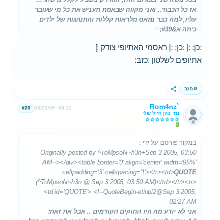
אז כל הכבוד.. ואני מקווה שבאמת תעניש את כל מי שעובר
עליו, למה כבר נמאס מלראות קללות והתנהגות של ילדים
כיתה א&#39;
:כן: :| :כן: :| ראסמי האתיופי צודק :]
אתיופים לשלטון :כזב:
הגב
שתף
Rom4nz`
#20
03/09/05
09:12
נתי כהן חייל שלי
במקור פורסם על ידי
:
Originally posted by ^ToMpsoN~h3n+Sep 3 2005, 03:50
AM--></div><table border='0' align='center' width='95%'
cellpadding='3' cellspacing='1'><tr><td>
QUOTE
(^ToMpsoN~h3n @ Sep 3 2005, 03:50 AM)</td></tr><tr>
<td id='QUOTE'> <!--QuoteBegin-etiopi2
@Sep 3 2005,
02:27 AM
אני לא יודע מה היו החוקים הקודמים .. אבל את זאת: