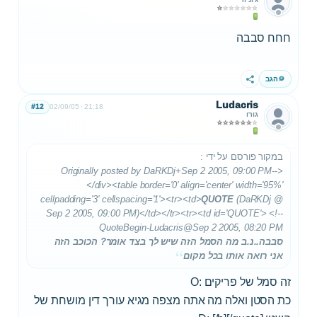
חחח סבבה
הגב
שתף
Ludacris
#12
02/09/05
21:18
גורו
במקור פורסם על ידי
:
Originally posted by DaRKDj+Sep 2 2005, 09:00 PM-->
</div><table border='0' align='center' width='95%'
cellpadding='3' cellspacing='1'><tr><td>
QUOTE
(DaRKDj @
Sep 2 2005, 09:00 PM)</td></tr><tr><td id='QUOTE'> <!--
QuoteBegin-Ludacris
@Sep 2 2005, 08:20 PM
סבבה..נ.ב מה הסמל הזה שיש לך בצד אומר? הכוכב הזה
אני רואה אותו בכל מקום
זה סמל של פריקים :O
כת הסטן ואלה מה אתה מצפה מגיא עורך דין מושחת של