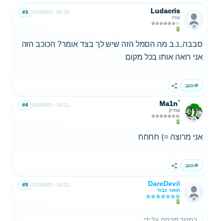
Ludacris
#3
02/09/05
20:20
גורו
סבבה..נ.ב מה הסמל הזה שיש לך בצד אומר? הכוכב הזה
אני רואה אותו בכל מקום
הגב
שתף
Ma1n`
#4
02/09/05
20:21
עתיק
אני מרוצה =) חחחח
הגב
שתף
DareDevil
#5
02/09/05
20:22
תואר כבוד
במקור פורסם על ידי
: