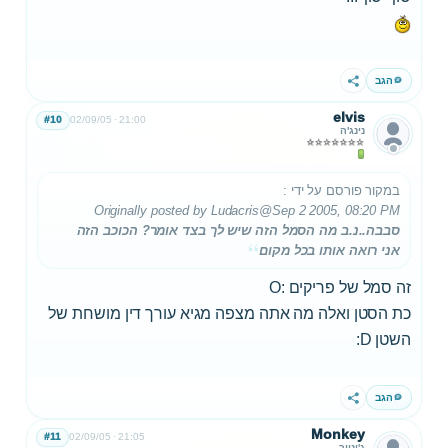
הגב
שתף
elvis
#10
02/09/05
21:00
נינג'ה
במקור פורסם על ידי
:
Originally posted by Ludacris
@Sep 2 2005, 08:20 PM
סבבה..נ.ב מה הסמל הזה שיש לך בצד אומר? הכוכב הזה
אני רואה אותו בכל מקום
זה סמל של פריקים :O
כת הסטן ואלה מה אתה מצפה מגיא עורך דין מושחת של
השטן D:
הגב
שתף
Monkey
#11
02/09/05
21:05
ג'וניור