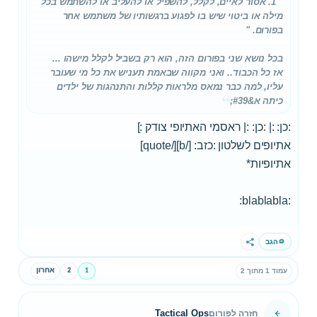
" 1. אסור לאיים, לקלל, להשפיל או להעליב או להשתמש בכל
מילה או ביטוי שיש בו לפגוע ברגשותיו של משתמש אחר
בפורום. "
בכל נושא שני בפורום הזה, הוא רק בשביל לקלל מישהו ...
אז כל הכבוד.. ואני מקווה שבאמת תעניש את כל מי שעובר
עליו, למה כבר נמאס מלראות קללות והתנהגות של ילדים
כיתה א&#39;
:כן: :| :כן: :| ראסמי האתיופי צודק :]
אתיופים לשלטון :כזב: [/b][/quote]
אתיופיות*
:blablabla:
הגב
שתף
1
2
אחרון
עמוד 1 מתוך 2
Tactical Ops
חזרה לפורום