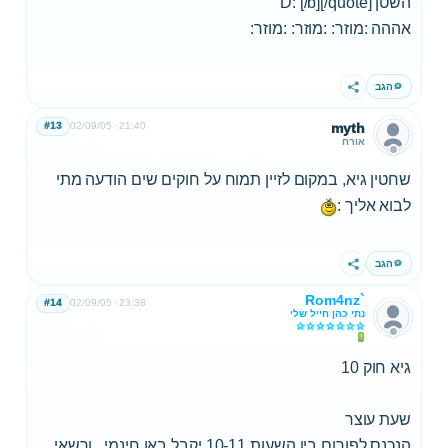
השטן D: [/b][/quote]
אההה :מוזר: :מוזר: :מוזר:
הגב
שתף
#13
02/09/05
21:40
myth
אורח
שחטין גיא, במקום לזיין תמוח על חוקים שים הודעה מתי
לבוא אליך :
הגב
שתף
Rom4nz`
#14
02/09/05
23:38
נתי כהן חייל שלי
גיא חוק 10
שעת עוצר
הנכנס לפורום בין השעות 10-11 יקבל באן חינמי...ורשאי