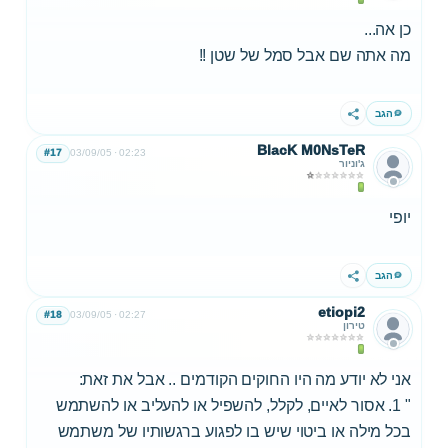
כן אה...
מה אתה שם אבל סמל של שטן !!
הגב
שתף
BlacK M0NsTeR
#17
03/09/05
02:23
ג'וניור
יופי
הגב
שתף
etiopi2
#18
03/09/05
02:27
טירון
אני לא יודע מה היו החוקים הקודמים .. אבל את זאת:
" 1. אסור לאיים, לקלל, להשפיל או להעליב או להשתמש
בכל מילה או ביטוי שיש בו לפגוע ברגשותיו של משתמש