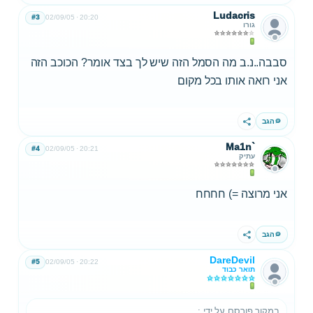
Ludacris
#3
02/09/05
20:20
גורו
סבבה..נ.ב מה הסמל הזה שיש לך בצד אומר? הכוכב הזה
אני רואה אותו בכל מקום
הגב
שתף
Ma1n`
#4
02/09/05
20:21
עתיק
אני מרוצה =) חחחח
הגב
שתף
DareDevil
#5
02/09/05
20:22
תואר כבוד
במקור פורסם על ידי
: