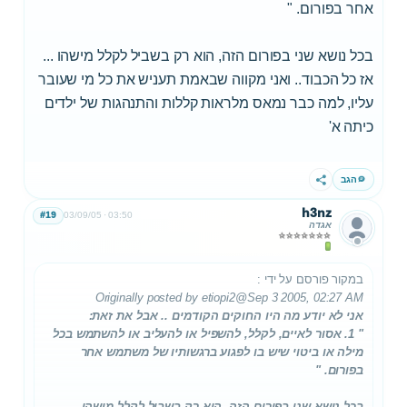
אחר בפורום. "
בכל נושא שני בפורום הזה, הוא רק בשביל לקלל מישהו ...
אז כל הכבוד.. ואני מקווה שבאמת תעניש את כל מי שעובר
עליו, למה כבר נמאס מלראות קללות והתנהגות של ילדים
כיתה א'
הגב
שתף
h3nz
#19
03/09/05
03:50
אגדה
במקור פורסם על ידי
:
Originally posted by etiopi2
@Sep 3 2005, 02:27 AM
אני לא יודע מה היו החוקים הקודמים .. אבל את זאת:
" 1. אסור לאיים, לקלל, להשפיל או להעליב או להשתמש בכל
מילה או ביטוי שיש בו לפגוע ברגשותיו של משתמש אחר
בפורום. "
בכל נושא שני בפורום הזה, הוא רק בשביל לקלל מישהו ...