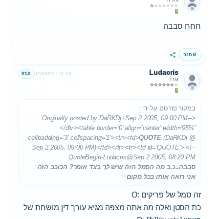
חחח סבבה
הגב
שתף
Ludacris
#12
02/09/05
21:18
גורו
במקור פורסם על ידי
:
Originally posted by DaRKDj+Sep 2 2005, 09:00 PM-->
</div><table border='0' align='center' width='95%'
cellpadding='3' cellspacing='1'><tr><td>
QUOTE
(DaRKDj @
Sep 2 2005, 09:00 PM)</td></tr><tr><td id='QUOTE'> <!--
QuoteBegin-Ludacris
@Sep 2 2005, 08:20 PM
סבבה..נ.ב מה הסמל הזה שיש לך בצד אומר? הכוכב הזה
אני רואה אותו בכל מקום
זה סמל של פריקים :O
כת הסטן ואלה מה אתה מצפה מגיא עורך דין מושחת של