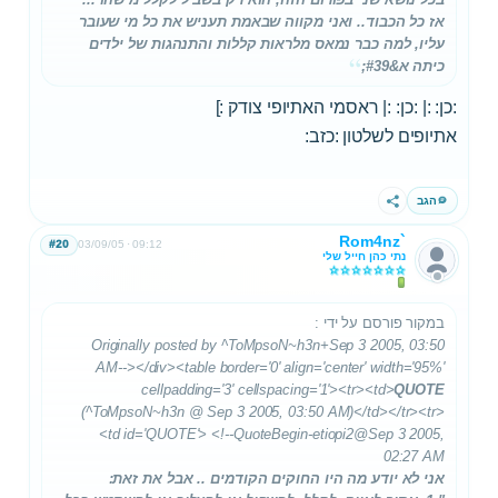
אז כל הכבוד.. ואני מקווה שבאמת תעניש את כל מי שעובר
עליו, למה כבר נמאס מלראות קללות והתנהגות של ילדים
כיתה א&#39;
:כן: :| :כן: :| ראסמי האתיופי צודק :]
אתיופים לשלטון :כזב:
הגב
שתף
Rom4nz`
#20
03/09/05
09:12
נתי כהן חייל שלי
במקור פורסם על ידי
:
Originally posted by ^ToMpsoN~h3n+Sep 3 2005, 03:50
AM--></div><table border='0' align='center' width='95%'
cellpadding='3' cellspacing='1'><tr><td>
QUOTE
(^ToMpsoN~h3n @ Sep 3 2005, 03:50 AM)</td></tr><tr>
<td id='QUOTE'> <!--QuoteBegin-etiopi2
@Sep 3 2005,
02:27 AM
אני לא יודע מה היו החוקים הקודמים .. אבל את זאת: