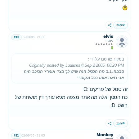
הגב
שתף
elvis
#10
02/09/05
21:00
נינג'ה
במקור פורסם על ידי
:
Originally posted by Ludacris
@Sep 2 2005, 08:20 PM
סבבה..נ.ב מה הסמל הזה שיש לך בצד אומר? הכוכב הזה
אני רואה אותו בכל מקום
זה סמל של פריקים :O
כת הסטן ואלה מה אתה מצפה מגיא עורך דין מושחת של
השטן D:
הגב
שתף
Monkey
#11
02/09/05
21:05
ג'וניור