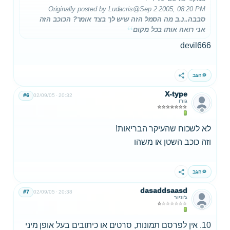
Originally posted by Ludacris
@Sep 2 2005, 08:20 PM
סבבה..נ.ב מה הסמל הזה שיש לך בצד אומר? הכוכב הזה
אני רואה אותו בכל מקום
devil666
הגב
שתף
X-type
#6
02/09/05
20:32
גורו
לא לשכוח שהעיקר הבריאות!
וזה כוכב השטן או משהו
הגב
שתף
dasaddsaasd
#7
02/09/05
20:38
ג'וניור
10. אין לפרסם תמונות, סרטים או כיתובים בעל אופן מיני