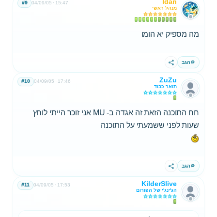
Idan
#9
04/09/05
15:47
מנהל ראשי
מה מספיק יא הומו
הגב
שתף
ZuZu
#10
04/09/05
17:46
תואר כבוד
חח התוכנה הזאת זה אגדה ב- MU אני זוכר הייתי לוחץ
שעות לפני ששמעתי על התוכנה
הגב
שתף
KilderSlive
#11
04/09/05
17:53
הג'ינג'י של הפורום