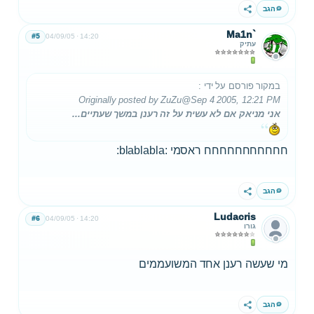
הגב
שתף
Ma1n`
#5
04/09/05
14:20
עתיק
במקור פורסם על ידי
:
Originally posted by ZuZu
@Sep 4 2005, 12:21 PM
אני מניאק אם לא עשית על זה רענן במשך שעתיים...
חחחחחחחחחחח ראסמי :blablabla:
הגב
שתף
Ludacris
#6
04/09/05
14:20
גורו
מי שעשה רענן אחד המשועממים
הגב
שתף