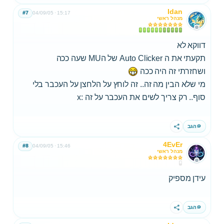
Idan
#7
04/09/05
15:17
מנהל ראשי
דווקא לא
תקעתי את ה Auto Clicker של הMU שעה ככה
ושחזרתי זה היה ככה
מי שלא הבין מה זה.. זה לוחץ על הלחצן על העכבר בלי
סוף.. רק צריך לשים את העכבר על זה :x
הגב
שתף
4EvEr
#8
04/09/05
15:46
מנהל ראשי
עידן מספיק
הגב
שתף