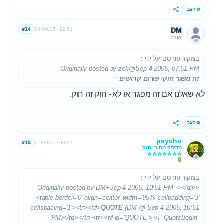
הגב
שתף
#14
04/09/05
22:51
DM
אורח
במקור פורסם על ידי
:
Originally posted by zek
@Sep 4 2005, 07:51 PM
זה מפגר חוקי פורום קדושים
לא שאלנו אם זה מפגר או לא - חוק זה חוק.
הגב
שתף
psycho
#15
05/09/05
08:21
מדליק מהיר וחזק
במקור פורסם על ידי
:
Originally posted by DM+Sep 4 2005, 10:51 PM--></div>
<table border='0' align='center' width='95%' cellpadding='3'
cellspacing='1'><tr><td>
QUOTE
(DM @ Sep 4 2005, 10:51
PM)</td></tr><tr><td id='QUOTE'> <!--QuoteBegin-