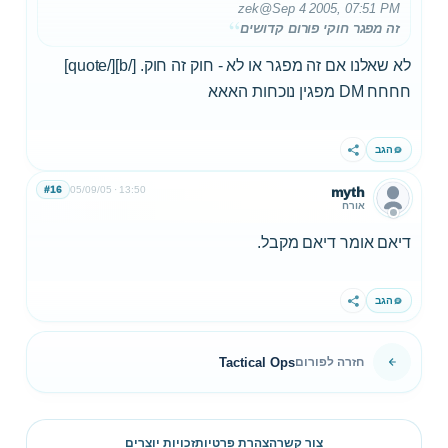
zek
@Sep 4 2005, 07:51 PM
זה מפגר חוקי פורום קדושים
לא שאלנו אם זה מפגר או לא - חוק זה חוק. [/b][/quote]
חחחח DM מפגין נוכחות האאא
הגב
שתף
#16
05/09/05
13:50
myth
אורח
דיאם אומר דיאם מקבל.
הגב
שתף
Tactical Ops
חזרה לפורום
צור קשר
הצהרת פרטיות
זכויות יוצרים