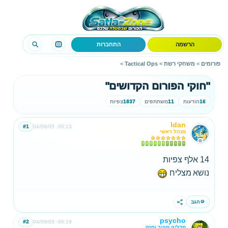
הרשמה
התחברות
פורומים
>
משחקי רשת
>
Tactical Ops
>
"חוקי הפורום הקדושים"
16
הודעות
11
משתתפים
1837
צפיות
Idan
#1
04/09/05
06:13
מנהל ראשי
14 אלף צפיות
נושא מצליח
הגב
שתף
psycho
#2
04/09/05
06:19
מדליק מהיר וחזק