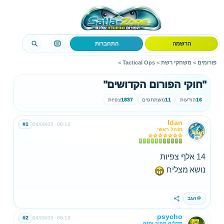
הרשמה
התחברות
פורומים
>
משחקי רשת
>
Tactical Ops
>
"חוקי הפורום הקדושים"
16
הודעות
11
משתתפים
1837
צפיות
Idan
#1
04/09/05
06:13
מנהל ראשי
14 אלף צפיות
נושא מצליח
הגב
שתף
psycho
#2
04/09/05
06:19
מדליק מהיר וחזק