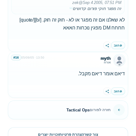
zek
@Sep 4 2005, 07:51 PM
זה מפגר חוקי פורום קדושים
לא שאלנו אם זה מפגר או לא - חוק זה חוק. [/b][/quote]
חחחח DM מפגין נוכחות האאא
הגב
שתף
#16
05/09/05
13:50
myth
אורח
דיאם אומר דיאם מקבל.
הגב
שתף
Tactical Ops
חזרה לפורום
צור קשר
הצהרת פרטיות
זכויות יוצרים