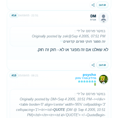
הגב
שתף
#14
04/09/05
22:51
DM
אורח
במקור פורסם על ידי
:
Originally posted by zek
@Sep 4 2005, 07:51 PM
זה מפגר חוקי פורום קדושים
לא שאלנו אם זה מפגר או לא - חוק זה חוק.
הגב
שתף
psycho
#15
05/09/05
08:21
מדליק מהיר וחזק
במקור פורסם על ידי
:
Originally posted by DM+Sep 4 2005, 10:51 PM--></div>
<table border='0' align='center' width='95%' cellpadding='3'
cellspacing='1'><tr><td>
QUOTE
(DM @ Sep 4 2005, 10:51
PM)</td></tr><tr><td id='QUOTE'> <!--QuoteBegin-