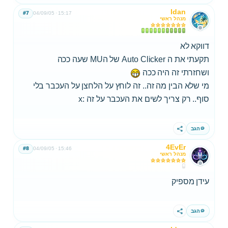
Idan
#7
04/09/05
15:17
מנהל ראשי
דווקא לא
תקעתי את ה Auto Clicker של הMU שעה ככה
ושחזרתי זה היה ככה
מי שלא הבין מה זה.. זה לוחץ על הלחצן על העכבר בלי
סוף.. רק צריך לשים את העכבר על זה :x
הגב
שתף
4EvEr
#8
04/09/05
15:46
מנהל ראשי
עידן מספיק
הגב
שתף