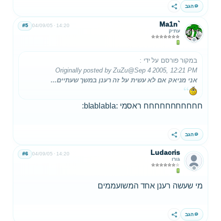
הגב
שתף
Ma1n`
#5
04/09/05
14:20
עתיק
במקור פורסם על ידי
:
Originally posted by ZuZu
@Sep 4 2005, 12:21 PM
אני מניאק אם לא עשית על זה רענן במשך שעתיים...
חחחחחחחחחחח ראסמי :blablabla:
הגב
שתף
Ludacris
#6
04/09/05
14:20
גורו
מי שעשה רענן אחד המשועממים
הגב
שתף