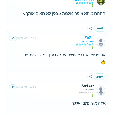
חחחח כן הא איפה נעלמת גובלין לא רואים אותך :<
הגב
שתף
ZuZu
#3
04/09/05
12:21
תואר כבוד
אני מניאק אם לא עשית על זה רענן במשך שעתיים...
הגב
שתף
Str1ker
#4
04/09/05
12:51
מתקדם
איזה משועמם יאללה