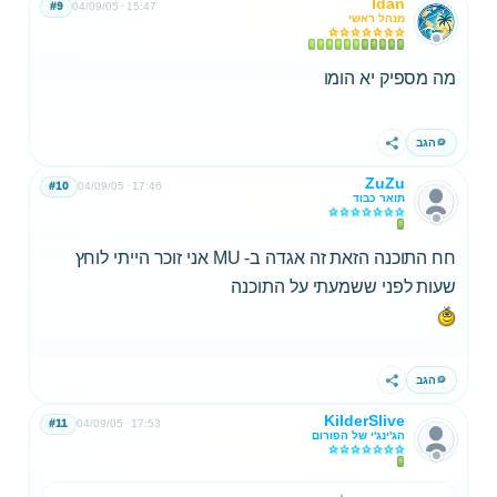
Idan
#9
04/09/05
15:47
מנהל ראשי
מה מספיק יא הומו
הגב
שתף
ZuZu
#10
04/09/05
17:46
תואר כבוד
חח התוכנה הזאת זה אגדה ב- MU אני זוכר הייתי לוחץ
שעות לפני ששמעתי על התוכנה
הגב
שתף
KilderSlive
#11
04/09/05
17:53
הג'ינג'י של הפורום