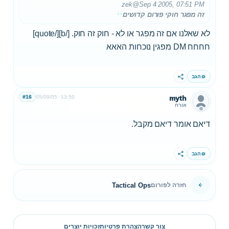
zek
@Sep 4 2005, 07:51 PM
זה מפגר חוקי פורום קדושים
לא שאלנו אם זה מפגר או לא - חוק זה חוק. [/b][/quote]
חחחח DM מפגין נוכחות האאא
הגב
שתף
#16
05/09/05
13:50
myth
אורח
דיאם אומר דיאם מקבל.
הגב
שתף
Tactical Ops
חזרה לפורום
צור קשר
הצהרת פרטיות
זכויות יוצרים