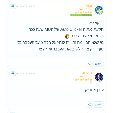
Idan
#7
04/09/05
15:17
מנהל ראשי
דווקא לא
תקעתי את ה Auto Clicker של הMU שעה ככה
ושחזרתי זה היה ככה
מי שלא הבין מה זה.. זה לוחץ על הלחצן על העכבר בלי
סוף.. רק צריך לשים את העכבר על זה :x
הגב
שתף
4EvEr
#8
04/09/05
15:46
מנהל ראשי
עידן מספיק
הגב
שתף