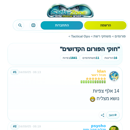
הרשמה
התחברות
פורומים
>
משחקי רשת
>
Tactical Ops
>
"חוקי הפורום הקדושים"
16
הודעות
11
משתתפים
1841
צפיות
Idan
#1
04/09/05
06:13
מנהל ראשי
14 אלף צפיות
נושא מצליח
הגב
שתף
psycho
#2
04/09/05
06:19
מדליק מהיר וחזק