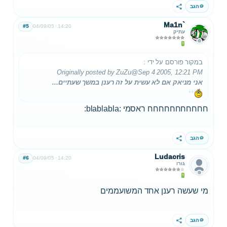
הגב
שתף
Ma1n`
#5
04/09/05
14:20
עתיק
במקור פורסם על ידי
:
Originally posted by ZuZu
@Sep 4 2005, 12:21 PM
אני מניאק אם לא עשית על זה רענן במשך שעתיים...
חחחחחחחחחחח ראסמי :blablabla:
הגב
שתף
Ludacris
#6
04/09/05
14:20
גורו
מי שעשה רענן אחד המשועממים
הגב
שתף