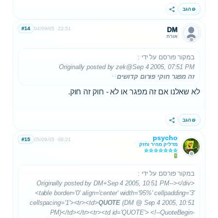
הגב
שתף
#14
04/09/05
22:51
DM
אורח
במקור פורסם על ידי
:
Originally posted by zek
@Sep 4 2005, 07:51 PM
זה מפגר חוקי פורום קדושים
לא שאלנו אם זה מפגר או לא - חוק זה חוק.
הגב
שתף
psycho
#15
05/09/05
08:21
מדליק מהיר וחזק
במקור פורסם על ידי
:
Originally posted by DM+Sep 4 2005, 10:51 PM--></div>
<table border='0' align='center' width='95%' cellpadding='3'
cellspacing='1'><tr><td>
QUOTE
(DM @ Sep 4 2005, 10:51
PM)</td></tr><tr><td id='QUOTE'> <!--QuoteBegin-