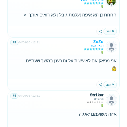
חחחח כן הא איפה נעלמת גובלין לא רואים אותך :<
הגב
שתף
ZuZu
#3
04/09/05
12:21
תואר כבוד
אני מניאק אם לא עשית על זה רענן במשך שעתיים...
הגב
שתף
Str1ker
#4
04/09/05
12:51
מתקדם
איזה משועמם יאללה