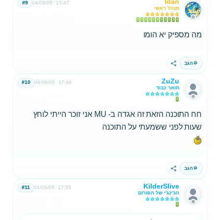
Idan
#9
04/09/05
15:47
מנהל ראשי
מה מספיק יא הומו
הגב
שתף
ZuZu
#10
04/09/05
17:46
תואר כבוד
חח התוכנה הזאת זה אגדה ב- MU אני זוכר הייתי לוחץ
שעות לפני ששמעתי על התוכנה
הגב
שתף
KilderSlive
#11
04/09/05
17:53
הג'ינג'י של הפורום