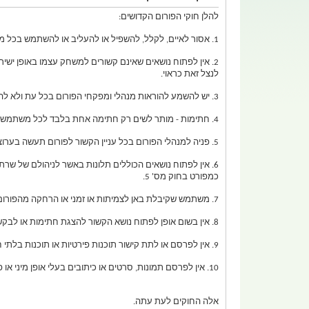
להלן חוקי הפורום הקדושים:
1. אסור לאיים, לקלל, להשפיל או להעליב או להשתמש בכל מילה או ביטוי שיש בו לפגוע ברגשותיו של משתמש אחר בפורום.
לנצל זאת כראוי.
3. יש להשמע להוראות מנהלי ומפקחי הפורום בכל עת ולא להתחכם ובמידה ומנהל סגר נושא שפתחתם מכל סיבה שהיא לפתוח נושא נוסף דומה.
4. חתימות - מותר לשים רק חתימה אחת בלבד לכל משתמש. גודל החתימה לא יעלה על 400 על 200 פיקסלים ויהיה מסוג JPEG בלבד.
5. פניה למנהלי הפורום בכל עניין הקשור לפורום תעשה בערוצים פרטיים בלבד - מירק, איי סי קיו או הודעה פרטית דרך הפורום.
6. אין לפתוח נושאים הכוללים תלונות באשר לניהולם של ש
כמפורט בחוק מס' 5.
7. משתמש שקיבלת באן לצמיתות או זמני או הרחקה מהפורום לא יירשם מחדש בניק אחר או בניק דומה. המשתמש רשאי לפנות למנהלי הפורום ולבקש להמתיק את עונשו בערוצים פרטיים.
8. אין בשום אופן לפתוח נושא הקשור להצגת חתימות או לבקשת חתימות - רק בפורום גרפיקה ואומנות.
9. אין לפרסם או לתת קישור תוכנות פירטיות או תוכנות בלתי חוקיות או כל סוג של WAREZ אחר.
10. אין לפרסם תמונות, סרטים או כיתובים בעלי אופן מיני או פורנוגרפי או לתת קישור לאחד מאלה.
אלה החוקים לעת עתה.