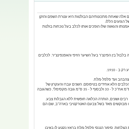
בים אלה שאחת מתכונותיהם הבולטות היא עטרת השפם והזקן
יבו, עליזותו, נאמנותו והגאווה שלו הופכים אותו לכלב בעל נוכחות בולטת
יה בלבול בין הפינצ'ר בעל השיער הזיפי והאפנפינצ'יר. לכלבים
ור צהבהב ועד פלפל-מלח.
ות הכלבים הלא אחידים בטיפוסם. השנים עברו והעקרון של
שמירת הטיפוס הנכון שאינו סובל מהתופעות הגמדיות עמד בניגוד גמור ל - 28 הס"מ גובה השיכמה כנדרש בתקן של 3291. כך משתנה התקן ל - 30 ס"מ אח"כ ל - 33 ולבסוף ל - 35 ס"מ גובה מקסימלי, כשהגובה
 בצבעים רבים ושונים, הותרה הכלאה חופשית ללא הגבלות צבע.
 היו מבוקשים מאד בשל צבעם האטרקטיבי בארה"ב, שם הם
1971 ומאז ועד היום נימשך בצורה אינטנסיבית ורצופת הצלחות. סיפור הננסי פלפל-מלח בראץ נקטע לו באיבו