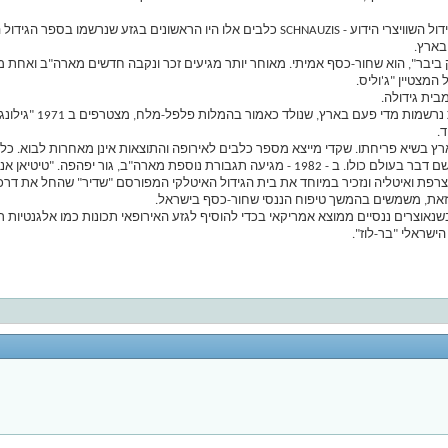
זה התחיל ב - 1976 עם הגעת זוב ננסים פלפל-מלח מבית הגידול השוויצרי הידוע - SCHNAUZIS כלבים 
 ביבר", הוא שחור-כסף אמיתי. מאוחר יותר מגיעים זכר ונקבה חדשים מארה"ב ואחת 
המצטיין "ג'וליס.
כך לצערינו דעך לו גי
.
ארץ בשיא פריחתו. שקדי מייצא מספר כלבים לאירופה והתוצאות אינן מאחרות לבוא. כלב
נפיגר", שמשאיר את רישומו בצאצאיו הטובים בארץ ובעולם.
ת זאת, משמשים בהמשך טיפוח הננסי שחור-כסף בישראל.
נאוצרים ננסיים ממוצא אמריקאי בכדי להוסיף לגזע האירופאי תכונות כמו אלגנטיות ראש