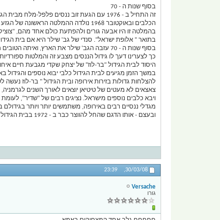
בסוף שנות ה - 70
הכלבים ובאוקטובר 1968 נולדה ההמלטה הראשונה של הגזע בארץ.
בהמלטה זו היו אבעה גורים ולהפתעת כולם אחד מהם, "צוציק
בתואר " אלופת ישראל". סנדי של גב' שילר היא אם בית הגידול 
בסוף שנות ה - 70 עזבה הגב' שילר את הארץ, ואיתה הטובים מבית גידולה.
היסוד לבית הגידול "בר-לוז" של יצחק שקדי מגבעת חיים איחוד
במשך הזמן מגיעים לבית הגידול כלבי יבוא נוספים והגידול ב
להצלחות גדולות בזירות אירופה ובית הגידול " בר-לוז נעשה לשם דבר בעולם כולו. ב - 1982 - מגיעה תגבורת נוספת מארה"ב, גור יפהפה. "טיטיאן א
ויבא כלבים נוספים מישראל. נציגים רבים של "שדיר", לעומ
מגדלי ננסיים רבים באירופה, משתמשים יותר ויותר בגידולם בש
ובעצם - אותו הדגם שהחל להווצר כבר ב - 1972 בבית הגידול הישראלי "בר-לוז".
23:39
30/03/08,
Versache
גורו