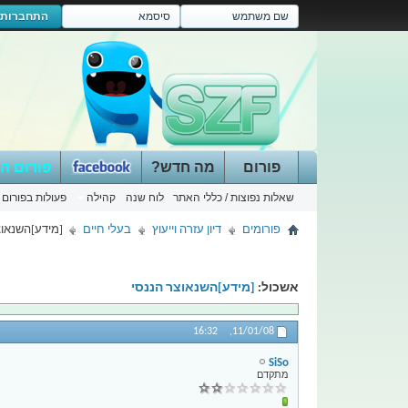
התחברות
פורום
מה חדש?
פורום ה
שאלות נפוצות / כללי האתר
לוח שנה
קהילה
פעולות בפורום
פורומים
דיון עזרה וייעוץ
בעלי חיים
[מידע]השנאוצ
אשכול:
[מידע]השנאוצר הננסי
16:32
11/01/08,
SiSo
מתקדם