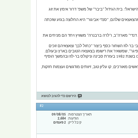
אלו היו הראשונים בגזע שנרשמו בספר הגידול הישראלי. בית הגידול "ביבר" של משפ' דרור אימץ את זוג
מהצאצאים שלהם, "סנדי אביגור" היא החלוצה בגזע שזכתה
דול הננסים מצבע זה והמלטות ספורדיות נרשמות מדי פעם בארץ, שנולד כאמור בהמלות פלפל-מלח, מצטרפים ב 1971 "גילונג דנדי" מארה"ב, ו"לרה ברבנרה" משוויץ ויחד הם מניחים את
י בר-לוז השחור-כסף ביצור "כחול לבן" וצאצאיהם זוכים
צאצאים לא מעטים של טיטיאן יוצאים לאורך השנים לגרמניה, צרפת ואיטליה ונזכיר במיוחד את בית הגידול האיטלקי המפורסם "שדיר" שהחל את דרכו בשנת 1982 בעזרת סבינה וניקולס בר-לוז ובהמשך הוסיף
ים מאורכים, קו עליון טוב, זיוותים מודגשים ועצמות חזקות,
הירשם כדי להגיב לנושא
#2
תאריך הצטרפות
09/08/05
הודעות
2,684
קיבל לייק
2 פעמים