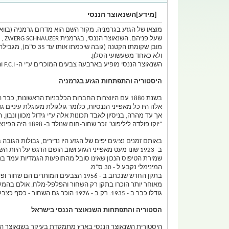
[מידע]השנאוצר הננסי
מוצאו של הגזע בגרמניה. מקור השם הוא מדרום גרמניה (בוו
שעל פניהם. השנאוצר הננסי, בגרמנית ZWERG SCHNAUZER , הוא העתק מדוייק אך מוקטן של אחיו הענק והבינוני, ששמר על כל מאפיניהם החיוביים של הגזעים הללו.
מובן שקומתו הקטנה
ולא כאחד משעשועי הסלון.
השנאוצר הננסי מופיע בארבעה צבעים המוכרים ע"י ה- F.C.I והם: שחור, פלפל-מלח, שחור-כסף ולבן.
היסטוריה והתפתחות הגזע בגרמניה
בשנת 1880 עם היווצרות החברות הכלבניות הראשונות,
אלה היו כל מאפייני הננסיות, כלומר גולגולת מעוגלת עיניים 
אך עד מהרה, בניסיון לאבד תכונות אלה ע"י גידול מכוון ונבון
"יוקו פולדה ליליפוט" זכר שחור-חום שנולד ב- 1898 היה הפינצצ'ר הזיפי הראשון שכונה בשם ZWERGSCHNAUZER (שנאוצר ננסי) שם שניתן רישמית לגזע רק ב - 1910.
באותם זמנים נציגים יפים של הגזע היו נדירים, גבולות הגובה 
ב- 1923 שונו מעט מאפייני הגזע ושוב הושם הדגש על ה
המינימלי נקבע ל - 30 ס"מ.
בתקן החדש שנכתב ב - 1956 הצבעים 
מאוחר יותר הוכרו בתקן רק השחור והפלפל-מלח, אולם בהמלט
גודלו כבר ב - 1935. רק ב - 1976 הוכר גם השחור - כסף כצבע מקובל בשנאוצר הננסי והוסף לתקן הגזע.
הסטוריה והתפתחות השנאוצר הננסי בישראל