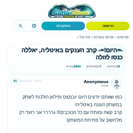
הרשמה
התחברות
פורומים
>
פורומי מערכת
>
פח זבל
>
-=היום!=- קרב הענקים באיטליה, יאללה
כנסו לזולה
18
הודעות
7
משתתפים
2844
צפיות
#1
18/12/04
18:41
Anonymous
אורח
כמו שאתם יודעים היום יובנטוס ומילאן הולכות לשחק
במשחק העונה באיטליה!
קרב קשה ומותח עם כל הכוכבים!!! גרררר אני רועד רק
מלחשוב על פתיחת המשחק!