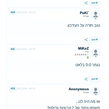
הגב
שתף
#10
18/12/04
23:03
PoKi`
אורח
טוב תודה על העידכון
הגב
שתף
MiKoZ
#11
18/12/04
23:49
גורו
נגמר 0-0 בלאט
הגב
שתף
#12
19/12/04
00:37
Anonymous
אורח
אז מה היה לנו...
משחק צמוד של 2 קבוצות גדולות!