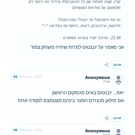
קרב קשה ומותח עם כל הכוכבים!!! גרררר אני רועד רק
מלחשוב על פתיחת המשחק!
אז מה דעכתם? מי ינצח? כמה כמה?
חדשות, עידכונים, דעות, הימורים! הכל פה ^.^
21:30 - שידור ישיר בערוץ הספורט
אני מאמר על יובנטוס למרות שיהיה משחק צמוד
הגב
שתף
#4
18/12/04
18:51
Anonymous
אורח
יאפ... יובנטוס באים מהמקום הראשון
אם מילאן מנצחים הפער בינהם מצטמצם לנקודה אחת
הגב
שתף
#5
18/12/04
18:54
Anonymous
אורח