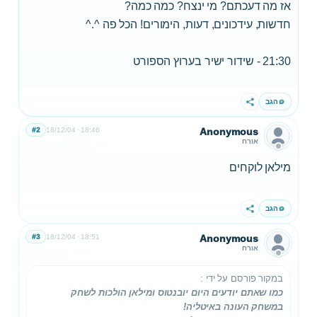
אז מה דעכתם? מי ינצח? כמה כמה?
חדשות, עידכונים, דעות, הימורים! הכל פה ^.^
21:30 - שידור ישיר בערוץ הספורט
הגב
שתף
#2
18/12/04
18:46
Anonymous
אורח
מילאן לוקחים
הגב
שתף
#3
18/12/04
18:51
Anonymous
אורח
במקור פורסם על ידי
:
כמו שאתם יודעים היום יובנטוס ומילאן הולכות לשחק
במשחק העונה באיטליה!