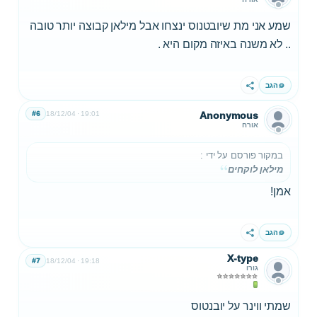
שמע אני מת שיובטנוס ינצחו אבל מילאן קבוצה יותר טובה
.. לא משנה באיזה מקום היא .
הגב
שתף
#6
18/12/04
19:01
Anonymous
אורח
במקור פורסם על ידי
:
מילאן לוקחים
אמן!
הגב
שתף
X-type
#7
18/12/04
19:18
גורו
שמתי ווינר על יובנטוס