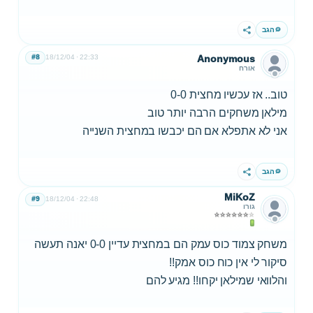
הגב
שתף
#8
18/12/04
22:33
Anonymous
אורח
טוב.. אז עכשיו מחצית 0-0
מילאן משחקים הרבה יותר טוב
אני לא אתפלא אם הם יכבשו במחצית השנייה
הגב
שתף
MiKoZ
#9
18/12/04
22:48
גורו
משחק צמוד כוס עמק הם במחצית עדיין 0-0 יאנה תעשה
סיקור לי אין כוח כוס אמק!!
והלוואי שמילאן יקחו!! מגיע להם