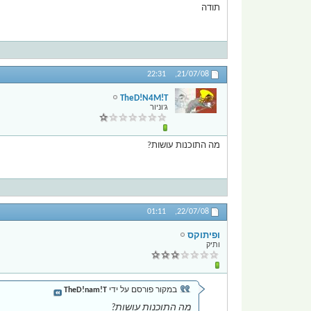
תודה
22:31
21/07/08,
TheD!N4M!T
ג'וניור
מה התוכנות עושות?
01:11
22/07/08,
ופיתוקס
ותיק
במקור פורסם על ידי
TheD!nam!T
מה התוכנות עושות?