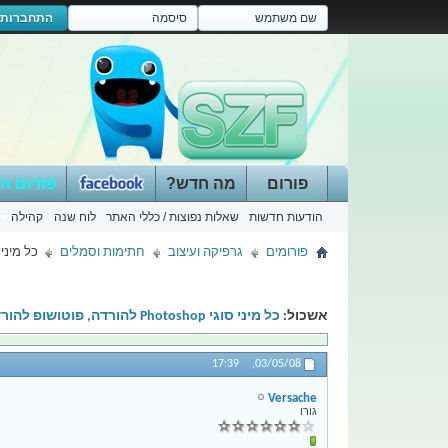
התחברות
פורום
מה חדש?
פורום ה
הודעות חדשות
שאלות נפוצות / כללי האתר
לוח שנה
קהילה
פורומים
גרפיקה ועיצוב
חתימות וסמלים
כל מיני סוגי Photoshop להור
אשכול:
כל מיני סוגי Photoshop להורדה, פוטושופ להורדה
17:39
03/05/08,
Versache
גורו