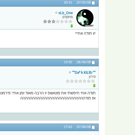
20:15
07/05/08,
sLiz_One
מתקדם
יוו תודה אחייי
19:30
06/06/08,
™Da®k KiLlEr™
טירון
תודה אחי חיפשתי את פוטושופ 9 הרבה מאוד זמן אחי! פירמטו לי תמחשב וביגלל זה אני לא מצאתי פוטושופ להורדה!
אז תודההההההההההההההההההההההההההה
17:43
07/06/08,