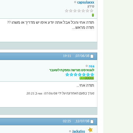
capsulaxxx
טירון
תודה אחי והכל אבל אתה יודע איפו יש מדריך או משהו ??
תודה מראש....
19:11
07/06/08,
rea
לוגואיסט מורשה ומפקח לשעבר
תודה אחי...
נערך בפעם האחרונה על ידי rea : 07/06/08 ב
20:21
02:25
12/07/08,
JackaSss