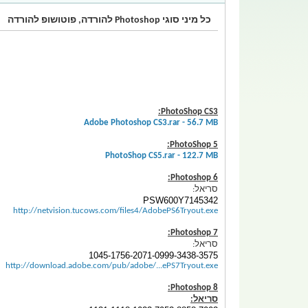
כל מיני סוגי Photoshop להורדה, פוטושופ להורדה
PhotoShop CS3:
Adobe Photoshop CS3.rar - 56.7 MB
PhotoShop 5:
PhotoShop CS5.rar - 122.7 MB
Photoshop 6:
סריאל:
PSW600Y7145342
http://netvision.tucows.com/files4/AdobePS6Tryout.exe
Photoshop 7:
סריאל:
1045-1756-2071-0999-3438-3575
http://download.adobe.com/pub/adobe/...ePS7Tryout.exe
Photoshop 8:
סריאל: