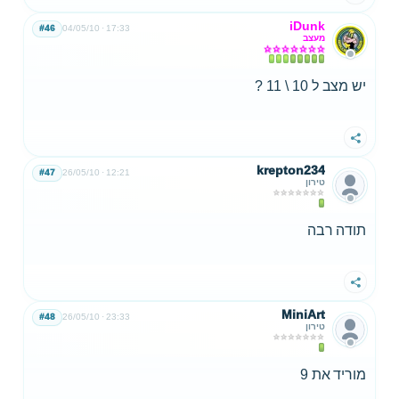
iDunk
#46
04/05/10
17:33
מעצב
יש מצב ל 10 \ 11 ?
שתף
krepton234
#47
26/05/10
12:21
טירון
תודה רבה
שתף
MiniArt
#48
26/05/10
23:33
טירון
מוריד את 9