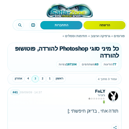
הרשמה
התחברות
פורומים
>
גרפיקה ועיצוב
>
חתימות וסמלים
>
כל מיני סוגי Photoshop להורדה, פוטושופ
להורדה
77
הודעות
63
משתתפים
187104
צפיות
ראשון
1
2
3
4
אחרון
עמוד 3 מתוך 4
FnLY
#41
09/09/09
14:37
ג'וניור
תודה אחי , בדיוק חיפשתי ;]
שתף