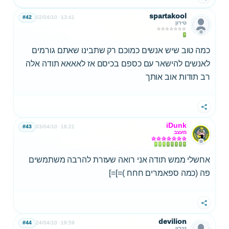
spartakool
#42
02/04/10
13:41
טירון
כמה טוב שיש אנשים כמוכם רק שתבינו שאתם גורמים
לאנשים להישאר עם כספם בכיסם אז לאאאא תודה אלה
רב תודות אוב אותך
שתף
iDunk
#43
03/04/10
16:21
מעצב
אחשלי ממש תודה אני רואה שעזרת להרבה משתמשים
פה (כמה ספאמרים חחח )=]=]
שתף
devilion
#44
24/04/10
19:59
טירון