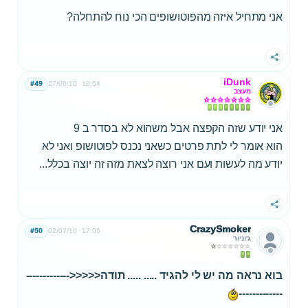
אני מתחיל איזה מהפוטושופים הכי נוח להתחלה?
שתף
iDunk
#49
27/06/10
18:54
מעצב
אני יודע שזה הקפצה אבל משהוא לא בסדר ב 9
הוא אומר לי לתת פרטים כשאני נכנס לפוטושופ ואני לא
יודע מה לעשות ועם אני רוצה לצאת מזה זה יוצה בכלל...
שתף
CrazySmoker
#50
02/07/10
17:05
ג'וניור
בוא נראה מה יש לי להגיד ..... ..... תודה<<<<<-------------
-------------