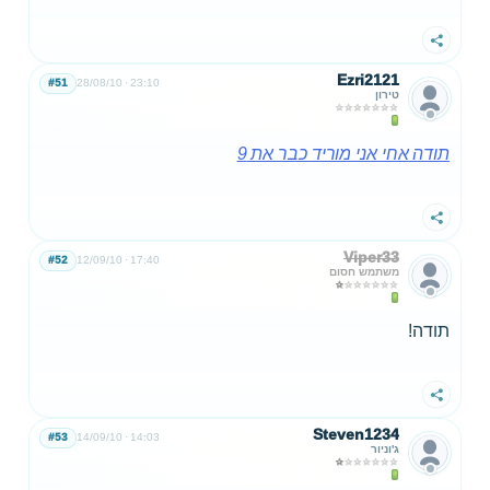
שתף
Ezri2121
#51
28/08/10
23:10
טירון
תודה אחי אני מוריד כבר את 9
שתף
Viper33
#52
12/09/10
17:40
משתמש חסום
תודה!
שתף
Steven1234
#53
14/09/10
14:03
ג'וניור