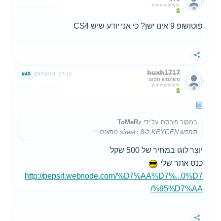
פוטושופ 9 אינו ישן? כי אני יודע שיש CS4
שתף
huxh1717
#45
28/04/10
07:12
משתמש חסום
במקור פורסם על ידי
ToMeRz
:
תחפש KEYGEN ל-8 +sireal מתאים.
יוצר לוגו במחיר של 500 שקל
כנס אתר שלי
http://pepsif.webnode.com/%D7%AA%D7%...0%D7
%95%D7%AA/
שתף