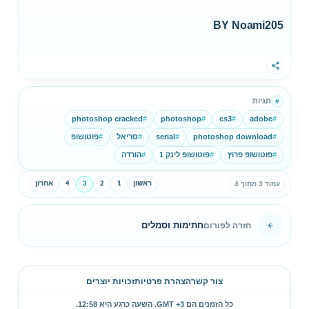
BY Noami205
שתף
תגיות
#
photoshop cracked
#
photoshop
#
cs3
#
adobe
#
#
photoshop download
#
serial
#
סריאל
#
פוטושופ
#
פוטושופ פרוץ
#
פוטושופ לינק 1
#
הורדה
ראשון
1
2
3
4
אחרון
עמוד 3 מתוך 4
חתימות וסמלים
חזרה לפורום
צור קשר
הצהרת פרטיות
זכויות יוצרים
כל הזמנים הם GMT +3. השעה כרגע היא
12:58
.