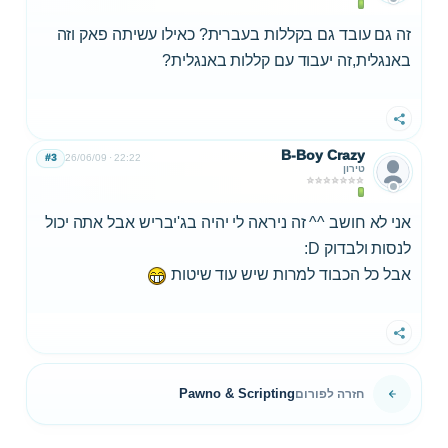
זה גם עובד גם בקללות בעברית? כאילו עשיתה פאק וזה
באנגלית,זה יעבוד עם קללות באנגלית?
שתף
B-Boy Crazy
#3
26/06/09
22:22
טירון
אני לא חושב ^^ זה ניראה לי יהיה בג'יבריש אבל אתה יכול
לנסות ולבדוק D:
אבל כל הכבוד למרות שיש עוד שיטות
שתף
Pawno & Scripting
חזרה לפורום