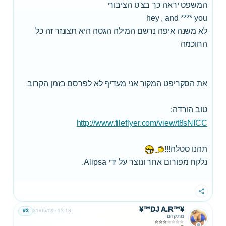
המשפט יראה כך בצ'ט הציבורי
hey , and **** you
לא משנה איפה נרשם המילה הגסה היא תצונזר זה כל
החוכמה
את הסקריפט המקור אני מעדיף לא לפרסם בזמן הקרוב
טוב הורדה:
http://www.fileflyer.com/view/t8sNICC
תהנו סטלה!!!
נלקח מפורום אחר ונוצר על ידי Alipsa.
שתף
¥™DJ A.R™¥
#2
31/05/09
13:13
מתקדם