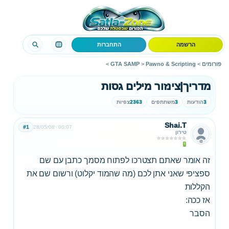
הרשמה
התחברות
פורומים
>
Pawno & Scripting
>
GTA SAMP
>
מדריך|צינזור מילים גסות
3
הודעות
3
משתתפים
2363
צפיות
Shai.T
#1
28/05/08
00:07
טירון
זה אומר שאתם תצטרכו לפתוח מסמך כתבן עם שם
ספציפי שאני אתן לכם (מה שהמוד יקלוט) ורשום שם את
הקללות
אז ככה:
הסבר