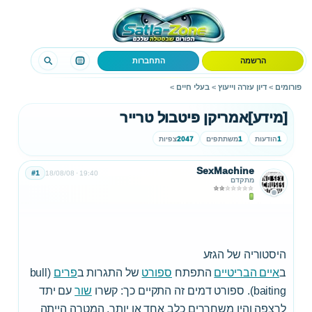
הרשמה
התחברות
פורומים
>
דיון עזרה וייעוץ
>
בעלי חיים
>
[מידע]אמריקן פיטבול טרייר
1
הודעות
1
משתתפים
2047
צפיות
SexMachine
#1
18/08/08
19:40
מתקדם
היסטוריה של הגזע
ב
איים הבריטיים
התפתח
ספורט
של התגרות ב
פרים
(bull
baiting). ספורט דמים זה התקיים כך: קשרו
שור
עם יתד
לרצפה והיו משחררים כלב אחד או יותר, המטרה הייתה