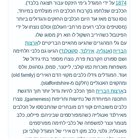
1874
על ידי המגדל ג'ימי הינקס עבור תצוגה בלבד).
הכלבים שנלחמו בקרבות הכלבים היו מוצלחים במיוחד,
נוסו נגדם מאז ועד היום הכלבים החזקים והגדולים ביותר
(מסטיפים וכלבי רועים מרחבי העולם) וכולם נוצחו על ידי
הפיטבול כשהיריב השקול לו הוא רק מסוגו שלו.
עם גלי המהגרים שהגיעו מהאיים הבריטיים ל
ארצות
הברית
(
אנגליה
,
אירלנד
,
סקוטלנד
) הגיעו גם כלבי הלחימה
ושם ספורט הקרבות פרח, נוצרו מספר בתי גידול של
משפחות מוכרות כמו קולבי, לייטנר, סמס, גסהווס, וולס
ועוד. המגדלים גידלו כלבים מקווי הדם האירים (old family)
ומהקווים האנגליים (חלקם מ-staffordshire).
ב
ארצות הברית
הפך הכלב להיות גדול יותר תוך הדגשת
התכונה המיוחדת של נחישות וחריפות (gameness), נוצרו
כלבים משובחים וקווי דם מובחרים שהתבססו על הכלבים
מאירלנד ואנגלייה כשהמפורסמים שביניהם: פיילוט, כלב
מנומר ונצר למשפחה של כלבי לחימה מפורסמים
מאנגליה; גלטי, כלב מקו דם אירי של המגדל קולבי וכן