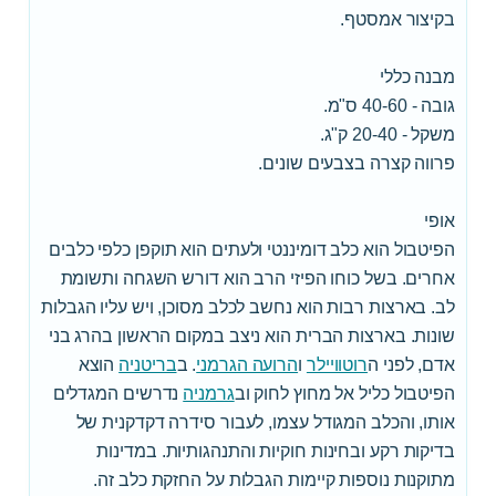
בקיצור אמסטף.
מבנה כללי
גובה - 40-60 ס"מ.
משקל - 20-40 ק"ג.
פרווה קצרה בצבעים שונים.
אופי
הפיטבול הוא כלב דומיננטי ולעתים הוא תוקפן כלפי כלבים
אחרים. בשל כוחו הפיזי הרב הוא דורש השגחה ותשומת
לב. בארצות רבות הוא נחשב לכלב מסוכן, ויש עליו הגבלות
שונות. בארצות הברית הוא ניצב במקום הראשון בהרג בני
אדם, לפני ה
רוטוויילר
ו
הרועה הגרמני
. ב
בריטניה
הוצא
הפיטבול כליל אל מחוץ לחוק וב
גרמניה
נדרשים המגדלים
אותו, והכלב המגודל עצמו, לעבור סידרה דקדקנית של
בדיקות רקע ובחינות חוקיות והתנהגותיות. במדינות
מתוקנות נוספות קיימות הגבלות על החזקת כלב זה.