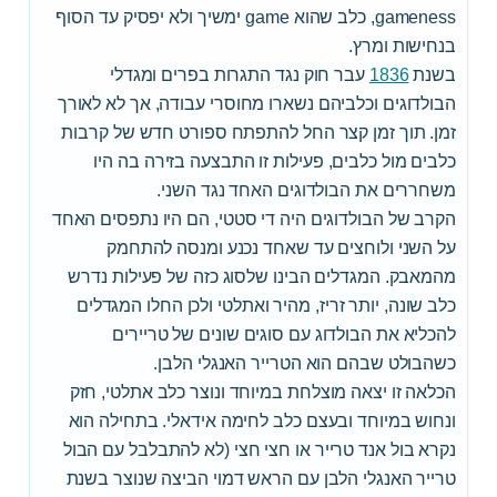
gameness, כלב שהוא game ימשיך ולא יפסיק עד הסוף
בנחישות ומרץ.
בשנת
1836
עבר חוק נגד התגרות בפרים ומגדלי
הבולדוגים וכלביהם נשארו מחוסרי עבודה, אך לא לאורך
זמן. תוך זמן קצר החל להתפתח ספורט חדש של קרבות
כלבים מול כלבים, פעילות זו התבצעה בזירה בה היו
משחררים את הבולדוגים האחד נגד השני.
הקרב של הבולדוגים היה די סטטי, הם היו נתפסים האחד
על השני ולוחצים עד שאחד נכנע ומנסה להתחמק
מהמאבק. המגדלים הבינו שלסוג כזה של פעילות נדרש
כלב שונה, יותר זריז, מהיר ואתלטי ולכן החלו המגדלים
להכליא את הבולדוג עם סוגים שונים של טריירים
כשהבולט שבהם הוא הטרייר האנגלי הלבן.
הכלאה זו יצאה מוצלחת במיוחד ונוצר כלב אתלטי, חזק
ונחוש במיוחד ובעצם כלב לחימה אידאלי. בתחילה הוא
נקרא בול אנד טרייר או חצי חצי (לא להתבלבל עם הבול
טרייר האנגלי הלבן עם הראש דמוי הביצה שנוצר בשנת