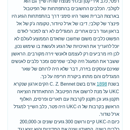
רפטי, כלב אירי קטן ובלתי מנוצח שהיה שייך גם הוא
לקולבי. הכלבים החשובים בהתפתחות של הפיטבול
בארצות הברית ואשר היוו סימני דרך בהתפתחות הגזע היו
פינצ'ר של קולבי, דיבו של ארל טיודור, טקומה ג'ק של אל
בראון ועוד רבים אחרים. המגדלים לא רצו למכור לאדם
הפשוט כלבים משום שחשבו שהאדם הממוצע לעולם לא
יוכל להעריך את האיכויות של הגזע ולעשות בו שימוש נכון,
לכן היו מרביעים רק לעצמם ולאנשי זירה מקורבים. הראשון
ששבר את המעגל היה קולבי שפרסם ומכר כלבים לאנשים
שאינם עוסקים בזירה, דבר שלא היה לרוחם של שאר
המגדלים והם מתחו ביקורת חריפה על כך.
בשנת
1898
אדם בשם C. Z. Bennet הקים ארגון שנקרא
UKC על מנת לרשום את הפיטבול. ההתאחדות הוציאה
תקנון גזע וכן תקנון לקרבות עם תארים ופרסים, האלוף
הראשון בקרבות של ה-UKC היה פטר, כלב השייך למגדל
ארל טודור.
כיום ה-UKC קיים ורושם 300 גזעים שונים וכ-200,000
כלבים בשנה, המועדון שינה את המדיניות והוא יוצא נגד