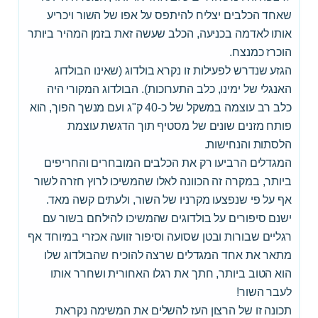
שאחד הכלבים יצליח להיתפס על אפו של השור ויכריע
אותו לאדמה בכניעה, הכלב שעשה זאת בזמן המהיר ביותר
הוכרז כמנצח.
הגזע שנדרש לפעילות זו נקרא בולדוג (שאינו הבולדוג
האנגלי של ימינו, כלב התערוכות). הבולדוג המקורי היה
כלב רב עוצמה במשקל של כ-40 ק"ג ועם מנשך הפוך, הוא
פותח מזנים שונים של מסטיף תוך הדגשת עוצמת
הלסתות והנחישות.
המגדלים הרביעו רק את הכלבים המובחרים והחריפים
ביותר, במקרה זה הכוונה לאלו שהמשיכו לרוץ חזרה לשור
אף על פי שנפצעו מקרניו של השור, ולעתים קשה מאד.
ישנם סיפורים על בולדוגים שהמשיכו להילחם בשור עם
רגליים שבורות ובטן שסועה וסיפור זוועה אכזרי במיוחד אף
מתאר את אחד המגדלים שרצה להוכיח שהבולדוג שלו
הוא הטוב ביותר, חתך את רגלו האחורית ושחרר אותו
לעבר השור!
תכונה זו של הרצון העז להשלים את המשימה נקראת