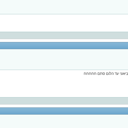
הביאוני עד הלום סתם חחחחח