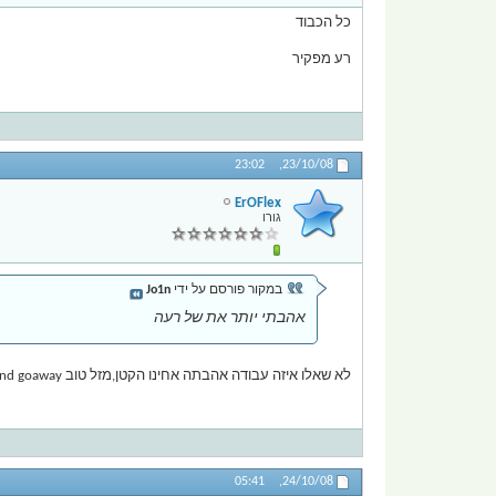
כל הכבוד
רע מפקיר
23:02
23/10/08,
ErOFlex
גורו
במקור פורסם על ידי
Jo1n
אהבתי יותר את של רעה
לא שאלו איזה עבודה אהבתה אחינו הקטן,מזל טוב and goaway.
05:41
24/10/08,