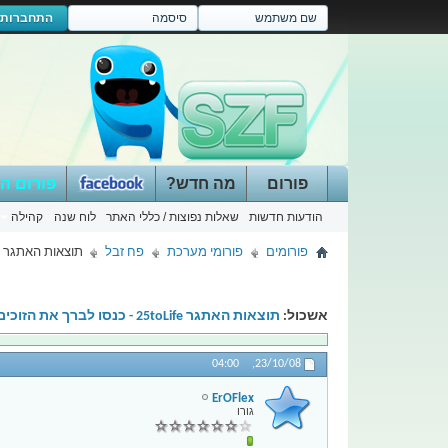
התחברות
פורום
מה חדש?
פורום ה
הודעות חדשות
שאלות נפוצות / כללי האתר
לוח שנה
קהילה
פורומים
פורומי מערכת
פח זבל
תוצאות האתגר 25toLife - כנסו לברך את הזוכים :)
אשכול:
תוצאות האתגר 25toLife - כנסו לברך את הזוכים :)
04:00
23/10/08,
ErOFlex
גורו