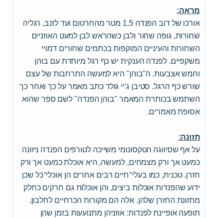
מראה:
אורכו של דוב הפנדה 1.5 מטר מהחרטום ועד לזנב, רגליה
שחורות, גופה שחור ולבן כשהראש לבן למעט האוזניים
השחורות והעיניים המוקפות בכתמים שחורים דמויי
משקפיים. לפנדה הענקית יש כף רגל מיוחדת עם בוהן
וחמש אצבעות. ה"בוהן" היא למעשה התרחבות של עצם
שורש כף הרגל. סטיבן ג'יי גולד כתב מאמר על כך ואחר כך
השתמש בכותרת המאמר "בוהן הפנדה" לשם ספר שהוא
אסופת מאמרים.
תזונה:
על אף שסיווגה הטקסונומי משייכה לטורפים הפנדה ניזונה
כמעט אך ורק מצמחים, למעשה, היא אוכלת כמעט אך ורק
חזרן. טכנית, כמו בעלי־חיים רבים אחרים הן אוכלי־כל שכן
ידוע שהפנדות אוכלות ביצים, והן אוכלות גם חרקים כחלק
מתזונת החזרן שלהן. אלה הם מקורות הכרחיים לחלבון.
תופעה אופיינת לפנדות: אוזניהן מתנועעות בזמן שהן