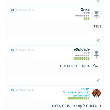
שתף
Orixd
#4
11/03/09
03:12
עתיק
תודה
שתף
eXploade
#5
11/03/09
11:30
עתיק
באלי כזה אחד בבית חחח
שתף
נתיניו
#6
11/03/09
12:37
xGs Clan Leader במיל'
הוא דומה ל קונג פו פנדה ,סתם