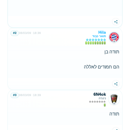
שתף
Hila
#2
08/03/09
18:36
תואר כבוד
תודה בן
הם חמודים לאללה
שתף
6N4ok
#3
08/03/09
18:39
נינג'ה
תודה