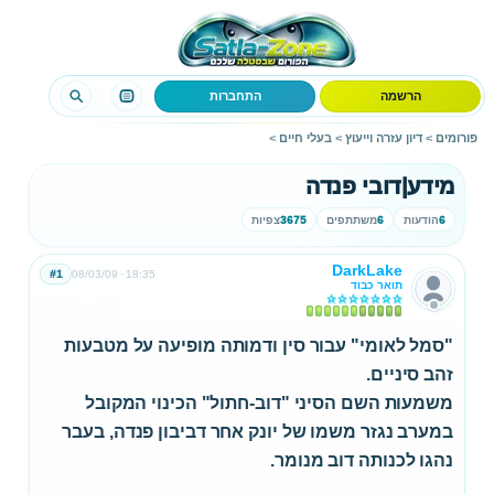
הרשמה
התחברות
פורומים
>
דיון עזרה וייעוץ
>
בעלי חיים
>
מידע|דובי פנדה
6
הודעות
6
משתתפים
3675
צפיות
DarkLake
#1
08/03/09
18:35
תואר כבוד
"סמל לאומי" עבור סין ודמותה מופיעה על מטבעות
זהב סיניים.
משמעות השם הסיני "דוב-חתול" הכינוי המקובל
במערב נגזר משמו של יונק אחר דביבון פנדה, בעבר
נהגו לכנותה דוב מנומר.