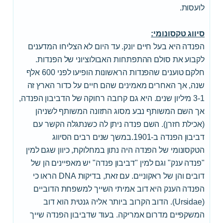
לועסות.
סיווג טקסונומי:
הפנדה היא בעל חיים יונק. עד היום לא הצליחו המדענים
לקבוע את סולם ההתפתחות האבולוציוני של הפנדות.
חלקם טוענים שהפנדות הראשונות הופיעו לפני 600 אלף
שנה, אך האחרים מאמינים שהם חיים על כדור הארץ זה
3-1 מיליון שנים. היא גם קרובה רחוקה של הדביבון הפנדה,
אך השם המשותף נבע מסוג התזונה המשותף לשניהן
(אכילת חזרן). השם פנדה ניתן לה כשנתגלה הקשר עם
דביבון הפנדה ב-1901.במשך שנים רבים הסיווג
הטקסונומי של הפנדה היה נתון במחלוקת, כיוון שגם למין
"פנדה ענק" וגם למין "דביבון פנדה" יש מאפיינים הן של
דובים והן של ראקוניים. עם זאת, בדיקות DNA הראו כי
הפנדה הענק היא דוב אמיתי השייך למשפחת הדוביים
(Ursidae). הדוב הקרוב ביותר אליה גנטית הוא דוב
המשקפיים מדרום אמריקה. בעוד שדביבון הפנדה שייך