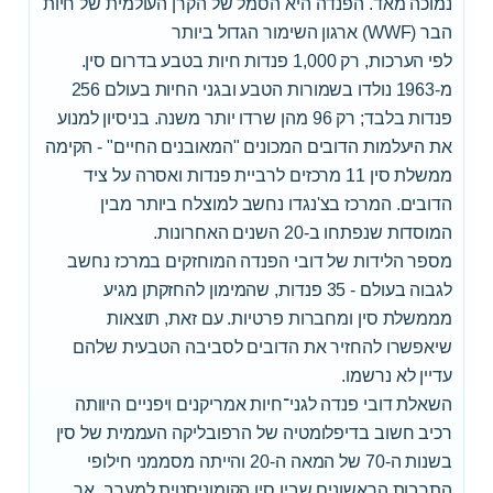
נמוכה מאד. הפנדה היא הסמל של הקרן העולמית של חיות
הבר (WWF) ארגון השימור הגדול ביותר
לפי הערכות, רק 1,000 פנדות חיות בטבע בדרום סין.
מ-1963 נולדו בשמורות הטבע ובגני החיות בעולם 256
פנדות בלבד; רק 96 מהן שרדו יותר משנה. בניסיון למנוע
את היעלמות הדובים המכונים "המאובנים החיים" - הקימה
ממשלת סין 11 מרכזים לרביית פנדות ואסרה על ציד
הדובים. המרכז בצ'נגדו נחשב למוצלח ביותר מבין
המוסדות שנפתחו ב-20 השנים האחרונות.
מספר הלידות של דובי הפנדה המוחזקים במרכז נחשב
לגבוה בעולם - 35 פנדות, שהמימון להחזקתן מגיע
מממשלת סין ומחברות פרטיות. עם זאת, תוצאות
שיאפשרו להחזיר את הדובים לסביבה הטבעית שלהם
עדיין לא נרשמו.
השאלת דובי פנדה לגני־חיות אמריקנים ויפניים היוותה
רכיב חשוב בדיפלומטיה של הרפובליקה העממית של סין
בשנות ה-70 של המאה ה-20 והייתה מסממני חילופי
התרבות הראשונים שבין סין הקומוניסטית למערב. אך