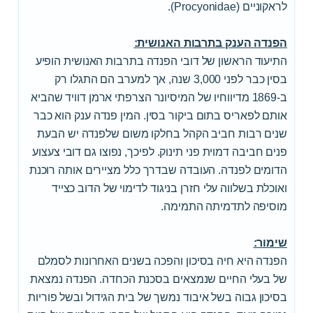
לראקוניים (Procyonidae).
הפנדה הענק בתרבות האנושית:
התיעוד הראשון של דובי הפנדה בתרבות האנושית הופיע
בסין כבר לפני 3,000 שנה, אך למערב הם התגלו רק
ב-1869 מדיווחיו של המיסיונר הצרפתי ארמן דוויד שהביא
אותם לפאריס בתום ביקור בסין. המין פנדה ענק הוא כבר
שנים רבות חביב הקהל בחלקו משום שלפנדה יש הבעת
פנים חביבה דמוית פני תינוק. לפיכך, נפוצו גם דובי צעצוע
הדומים לפנדה. העובדה שבדרך כלל מציירים אותה רוכנת
ואוכלת בשלווה עלי חזרן בניגוד לדימוי של הדוב כצייד
מוסיפה לתדמיתה התמימה.
שימור:
הפנדה היא חיה בסיכון והפכה בשנים האחרונות לסמלם
של בעלי החיים שנמצאים בסכנת הכחדה. הפנדה נמצאת
בסיכון גבוה בשל איבוד נמשך של בית הגידול ובשל פוריות