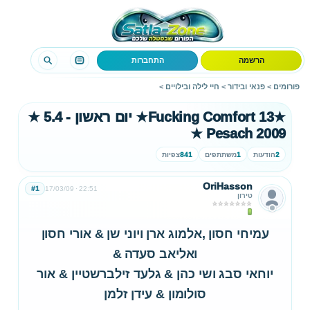
הרשמה
התחברות
פורומים
>
פנאי ובידור
>
חיי לילה ובילויים
>
★Fucking Comfort 13★ יום ראשון - 5.4 ★
Pesach 2009 ★
2
הודעות
1
משתתפים
841
צפיות
OriHasson
#1
17/03/09
22:51
טירון
עמיחי חסון ,אלמוג ארן ויוני שן & אורי חסון
ואליאב סעדה &
יוחאי סבג ושי כהן & גלעד זילברשטיין & אור
סולומון & עידן זלמן