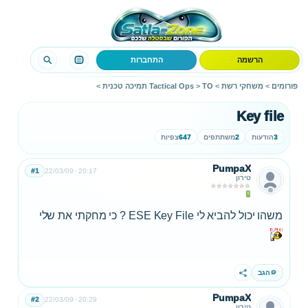
הרשמה
התחברות
פורומים
>
משחקי רשת
>
TO תמיכה טכנית
>
Tactical Ops
>
Key file
3
הודעות
2
משתתפים
647
צפיות
PumpaX
#1
22/03/09
20:17
טירון
משהו יכול להביא לי ESE Key File ? כי מחקתי את שלי
הגב
שתף
PumpaX
#2
22/03/09
20:29
טירון