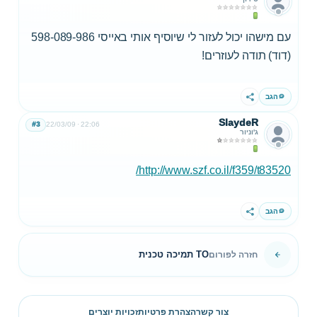
עם מישהו יכול לעזור לי שיוסיף אותי באייסי 598-089-986
(דוד) תודה לעוזרים!
הגב
שתף
SlaydeR
#3
22/03/09
22:06
ג'וניור
http://www.szf.co.il/f359/t83520/
הגב
שתף
TO תמיכה טכנית
חזרה לפורום
צור קשר
הצהרת פרטיות
זכויות יוצרים