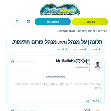
הרשמה
התחברות
פורומים
>
פורומי מערכת
>
משוב ותמיכה
>
תלונה| על מנהל rea, מנהל פורום חתימות.
3
הודעות
3
משתתפים
1111
צפיות
Mr_BaRaKs[T]X[x]ツ
#1
09/04/09
00:43
גורו
*************
נערך בפעם האחרונה על ידי
Mr_BaRaKs[T]X[x]ツ
בתאריך
02/01/15
בשעה
19:27
הגב
שתף
y0s
#2
09/04/09
23:16