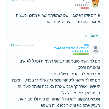
גורו
פורום שלו לא שבזין שלו שתפיתח שהוא מתכנן לעשות
אתגגר שלו תדבר איתו לפני זה ואז
הגב
שתף
rea
#3
10/04/09
20:06
לוגואיסט מורשה ומפקח לשעבר
אם לא ראית טוב אסור לבקש חתימות (כולל לוגואים
ובאנרים והכל)
אני מנהל לפי החוקים של הפורום
אם יש לך אישור ליפתוח נושא כזה שלח לי בפרטי ותאמין
לי שאני יאשר לך אבל שאתה בא ככה ופותח כאילו זה
הבית שלך לא מקובל עלי
ועכשיו בימקום לישלוח לי הודעה פרטית ולהסביר את
העניין אתה בא ומזמר כמו איזה משטפ