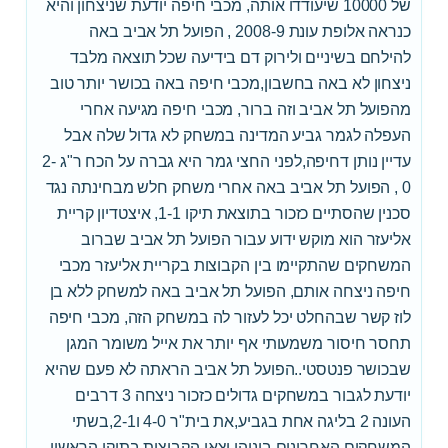
של 10000 שיעודדו אותה, מכבי חיפה יודעת שניצחון והיא
כנראה אלופת עונת 2008-9 , הפועל תל אביב באה
להילחם בשיניים ולירוק דם בידיעה שכל תוצאה מלבד
ניצחון לא באה בחשבון,מכבי חיפה באה בכושר יותר טוב
מהפועל תל אביב וזה ברור, מכבי חיפה מגיעה אחרי
העפלה לגמר גביע המדינה במשחק לא גדול שלה אבל
עדיין נותן דחיפה,לפני החצי גמר היא גברה על הכח ר"ג 2-
0 , הפועל תל אביב באה אחרי משחק חלש מבחינתה נגד
סכנין שהסתיים כזכור בתוצאת תיקו 1-1, איצטדיון קריית
אליעזר הוא מוקש ידוע עבור הפועל תל אביב שברוב
המשחקים שהתקיימו בין הקבוצות בקריית אליעזר מכבי
חיפה ניצחה אותם, הפועל תל אביב באה למשחק ללא בן
לוז קשר שבהחלט יכל לעזור לה במשחק הזה, מכבי חיפה
תחסר חיסור משמעותי אף יותר את אייל משומר המגן
שבכושר פנטסטי..הפועל תל אביב הראתה לא פעם שהיא
יודעת לגבור במשחקים גדולים כזכור ניצחה 3 דרבים
העונה 2 בליגה אחת בגביע,את בית"ר 4-0 ו2-1,בשתי
המשחקים האחרונים ביניהן יצאו הקבוצות בתיקו הראשון