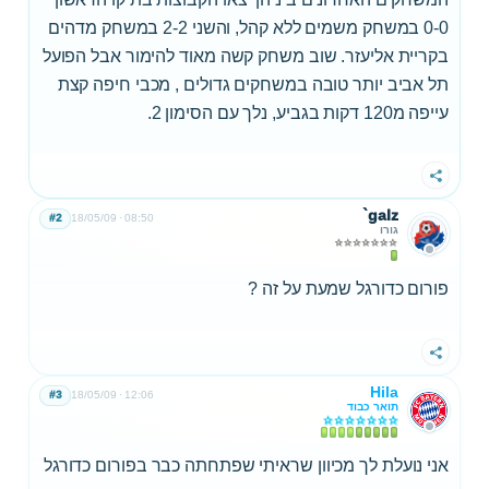
0-0 במשחק משמים ללא קהל, והשני 2-2 במשחק מדהים
בקריית אליעזר. שוב משחק קשה מאוד להימור אבל הפועל
תל אביב יותר טובה במשחקים גדולים , מכבי חיפה קצת
עייפה מ120 דקות בגביע, נלך עם הסימון 2.
שתף
`galz
#2
18/05/09
08:50
גורו
פורום כדורגל שמעת על זה ?
שתף
Hila
#3
18/05/09
12:06
תואר כבוד
אני נועלת לך מכיוון שראיתי שפתחתה כבר בפורום כדורגל