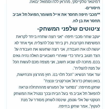
דמיטאר טלקייסקי, מהראן ללה וסמואל יבואה.
חיסורים-
**מכבי חיפה תחסר את אייל משומר,הפועל תל אביב
תחסר את בן לוז.
ציטוטים שלפני המשחק-
יעקב שחר-מכבי חיפה- “אני רוצה שתהיו ביחד לקראת
המשימות הקרובות, רק ביחד נוכל להצליח. אף אחד לא
יעשה לנו את העבודה, אני רוצה שתעשו את העבודה על
הצד הטוב ביותר כדי שאחרי השבועיים האלה נהיה גאים
בכם. מחכה לנו שבוע חשוב, אני מצפה מכם לעשות הכל
על מנת להצליח".
עוד אמר הנשיא: "הכל תלוי בנו. חוץ מהרצון והנחישות,
בואו נשחק כדורגל אטרקטיבי וננצח"
שחקן מחיפה: "נסתער על המגרש מההתחלה ונראה
להפועל תל אביב מי בעל הבית ובכך ננטרל את המשחק
הטקטי של אלי גוטמן, שינסה לשחק מסודר על מנת
לעקוץ", אמר שחקן בחיפה.