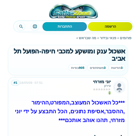
הרשמה
התחברות
פורומים
>
פנאי ובידור
>
מה שבראש
>
אשכול ענק ומושקע למכבי חיפה-הפועל תל
אביב
3
הודעות
3
משתתפים
905
צפיות
יוני מזרחי
#1
18/05/09
07:51
טירון
***כל האשכול המעוצב,המפורט,ההימור
,ההסבר,אסיפת נתונים, הכל התבצע על ידי יוני
מזרחי, תהנו אוהב אותכם***