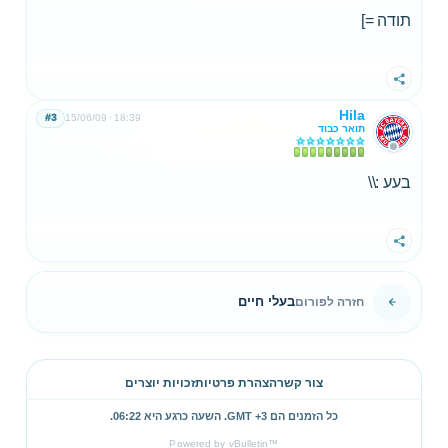
תודה =]
שתף
Hila
#3
15/06/09
18:39
תואר כבוד
בעע :\\
שתף
בעלי חיים
חזרה לפורום
צור קשר
הצהרת פרטיות
זכויות יוצרים
כל הזמנים הם GMT +3. השעה כרגע היא
06:22
.
Powered by vBulletin™