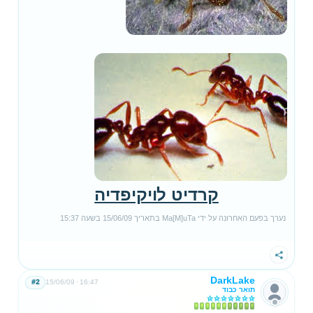
קרדיט לויקיפדיה
נערך בפעם האחרונה על ידי
Ma[M]uTa
בתאריך
15/06/09
בשעה
15:37
שתף
DarkLake
#2
15/06/09
16:47
תואר כבוד