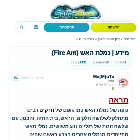
הרשמה
התחברות
פורומים
>
דיון עזרה וייעוץ
>
בעלי חיים
>
מידע | נמלת האש (Fire Ant)
3
הודעות
3
משתתפים
2431
צפיות
Ma[M]uTa
#1
15/06/09
15:34
ותיק
מראה
גופה של נמלת האש כמו גופם של
חרקים
רבים
מתחלק לשלושה חלקים, הראש, בית החזה, והבטן. עם
שלשה זוגות של רגליים וזוג משושים. נמלי האש
מתייחדים מנמלים אחרים בצבע ראשם שהינו