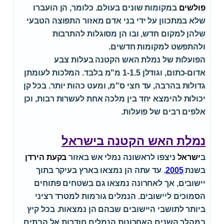
פולשים
במקומות שונים בעולם. כלומר, הן הועברו
שלא במתכוון על ידי בני אדם מאזור התפוצה הטבעי
שלהן למקום חדש, ובו הן מסוגלות להתרבות
ולהתפשט למקומות חדשים.
הפועלות של נמלת האש הקטנה בעלות צבע
אדום-כתום, וגודלן 1-1.5 מ"מ בלבד. המלכות לעומתן
גדולות בהרבה, עד חצי ס"מ, ומעט כהות יותר. בכל קן
יכולות להימצא יחד בין מלכה אחת לעשרות רבות, וכן
אלפים רבים של פועלות.
נמלת האש הקטנה בישראל
ב
ישראל
ניצפו לראשונה נמלי אש באזור
בקעת הירדן
בשנת
2005
. עד עתה הן נמצאו בארץ בעיקר בתוך
יישובים, אך לאחרונה נמצאו גם בשטחים פתוחים
הסמוכים ליישובים. הנמלים גורמות למטרד רציני
ביותר לתושבי היישובים שבהם הן נמצאות. בכל קיץ
במהלך השנים האחרונות הנמלים חודרות אל הבתים