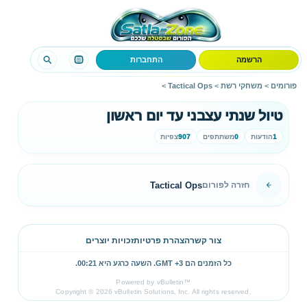
הרשמה
התחברות
פורומים
>
משחקי רשת
>
Tactical Ops
>
טיול שנתי עצבני עד יום ראשון
1
הודעות
0
משתתפים
907
צפיות
Tactical Ops
חזרה לפורום
צור קשר
הצהרת פרטיות
זכויות יוצרים
כל הזמנים הם GMT +3. השעה כרגע היא
00:21
.
Powered by vBulletin™
Copyright © 2026 vBulletin Solutions, Inc. All rights reserved.