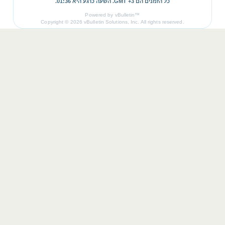
כל הזמנים הם GMT +3. השעה כרגע היא
01:36
.
Powered by vBulletin™
Copyright © 2026 vBulletin Solutions, Inc. All rights reserved.