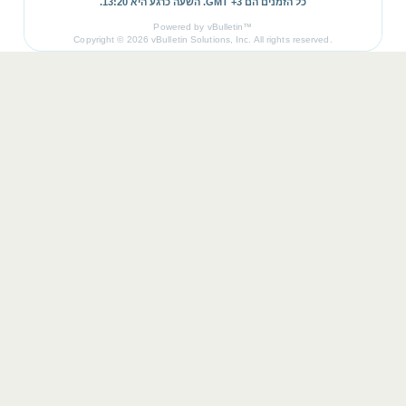
כל הזמנים הם GMT +3. השעה כרגע היא
13:20
.
Powered by vBulletin™
Copyright © 2026 vBulletin Solutions, Inc. All rights reserved.