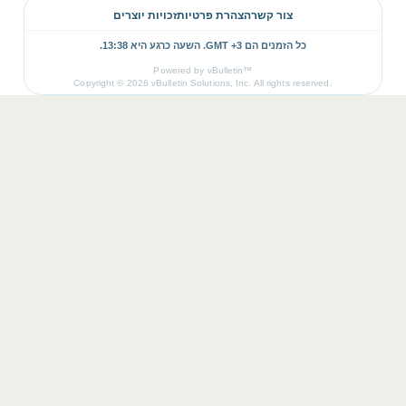
צור קשר
הצהרת פרטיות
זכויות יוצרים
כל הזמנים הם GMT +3. השעה כרגע היא
13:38
.
Powered by vBulletin™
Copyright © 2026 vBulletin Solutions, Inc. All rights reserved.