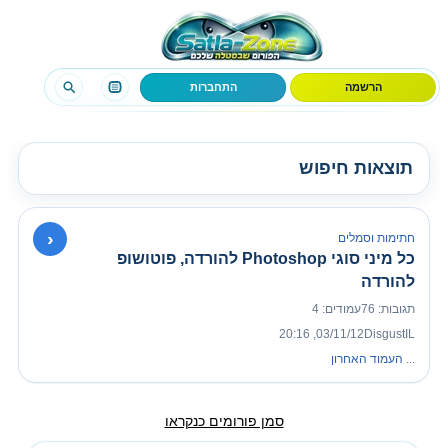
הרשמה
התחברות
תוצאות חיפוש
›
חתימות וסמלים
כל מיני סוגי Photoshop להורדה, פוטושופ
להורדה
תגובות: 76
עמודים: 4
03/11/12, 20:16
DisgustIL
...
העמוד האחרון
סמן פורומים כנקראו