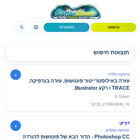
הרשמה
התחברות
תוצאות חיפוש
›
גרפיקה כללית
עזרה באילוסטרייטור פוטושופ, עזרה בגרפיקה.
TRACE ו רקע Illustrator,
תגובות: 0
27/06/16, 18:33
Kfir_Yo
דביק:
›
חתימות וסמלים
Photoshop CC - הדור הבא של פוטושופ להורדה