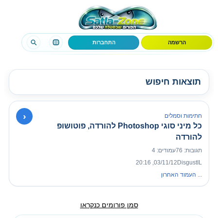
הרשמה
התחברות
תוצאות חיפוש
›
חתימות וסמלים
כל מיני סוגי Photoshop להורדה, פוטושופ
להורדה
תגובות: 76
עמודים: 4
03/11/12, 20:16
DisgustIL
...
העמוד האחרון
סמן פורומים כנקראו