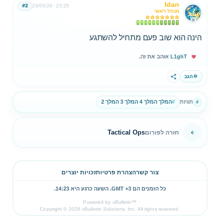
Idan
#2
23/05/26
23:25
מנהל ראשי
הינה הוא שוב פעם מתחיל להשתגע
L1ghT
אוהב את זה.
הגב
שתף
תגיות
#
המלך המלך 4 המלך 3 המלך 2
#
Tactical Ops
חזרה לפורום
צור קשר
הצהרת פרטיות
זכויות יוצרים
כל הזמנים הם GMT +3. השעה כרגע היא
14:23
.
Powered by vBulletin™
Copyright © 2026 vBulletin Solutions, Inc. All rights reserved.