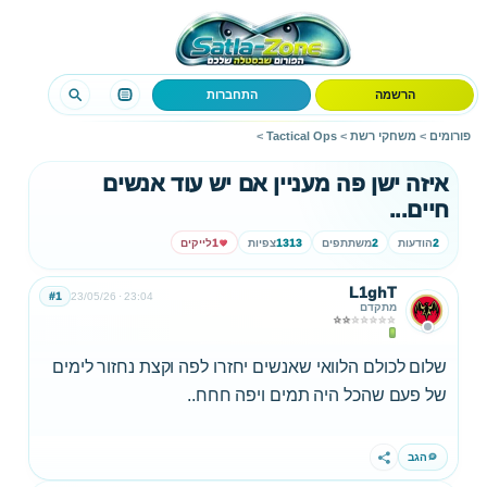
הרשמה
התחברות
פורומים
>
משחקי רשת
>
Tactical Ops
>
איזה ישן פה מעניין אם יש עוד אנשים
חיים...
2
הודעות
2
משתתפים
1313
צפיות
1
לייקים
L1ghT
#1
23/05/26
23:04
מתקדם
שלום לכולם הלוואי שאנשים יחזרו לפה וקצת נחזור לימים
של פעם שהכל היה תמים ויפה חחח..
הגב
שתף