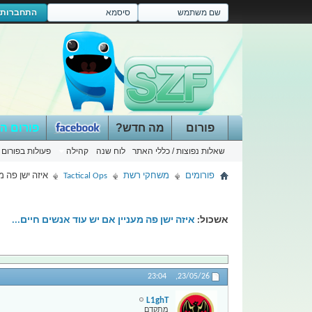
התחברות
פורום
מה חדש?
פורום ה
שאלות נפוצות / כללי האתר
לוח שנה
קהילה
פעולות בפורום
פורומים
משחקי רשת
Tactical Ops
איזה ישן פה מ
אשכול:
איזה ישן פה מעניין אם יש עוד אנשים חיים...
23:04
23/05/26,
L1ghT
מתקדם