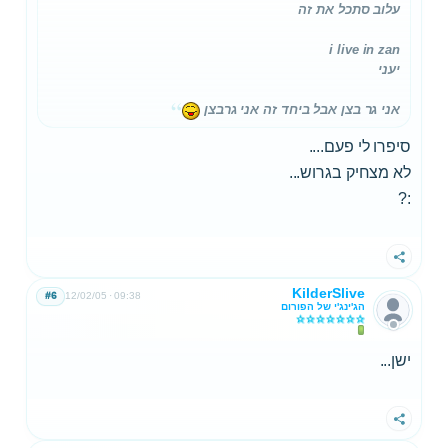
עלוב סתכל את זה
i live in zan
יעני
אני גר בצן אבל ביחד זה אני גרבצן
סיפרו לי פעם....
לא מצחיק בגרוש...
:?
שתף
KilderSlive
#6
12/02/05
09:38
הג'ינג'י של הפורום
ישן...
שתף