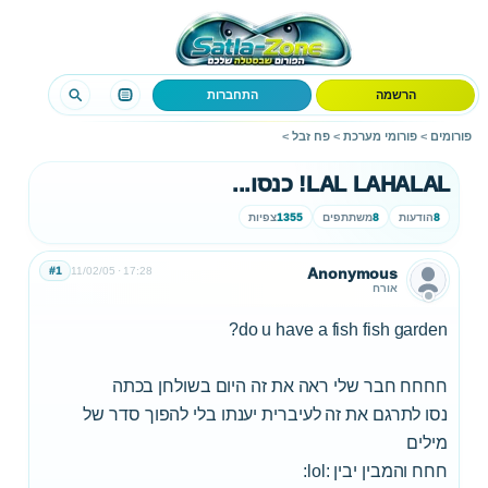
הרשמה
התחברות
פורומים
>
פורומי מערכת
>
פח זבל
>
LAL LAHALAL! כנסו...
8
הודעות
8
משתתפים
1355
צפיות
#1
11/02/05
17:28
Anonymous
אורח
do u have a fish fish garden?
חחחח חבר שלי ראה את זה היום בשולחן בכתה
נסו לתרגם את זה לעיברית יענתו בלי להפוך סדר של
מילים
חחח והמבין יבין :lol: