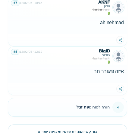
AKNF
#7
12/02/05
10:45
ותיק
ah nehmad
שתף
BigiD
#8
12/02/05
12:12
ג'וניור
איזה פיגורר חח
שתף
פח זבל
חזרה לפורום
צור קשר
הצהרת פרטיות
זכויות יוצרים