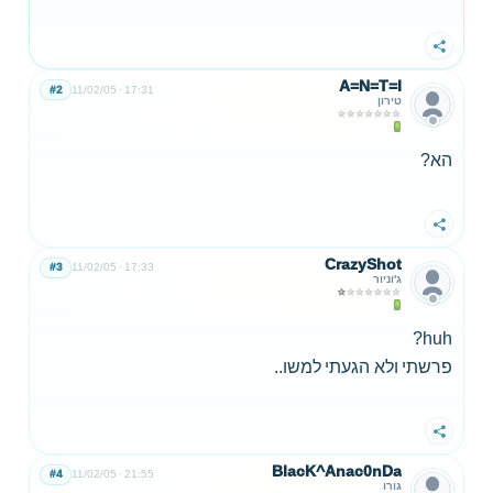
שתף
A=N=T=I
#2
11/02/05
17:31
טירון
הא?
שתף
CrazyShot
#3
11/02/05
17:33
ג'וניור
huh?
פרשתי ולא הגעתי למשו..
שתף
BlacK^Anac0nDa
#4
11/02/05
21:55
גורו