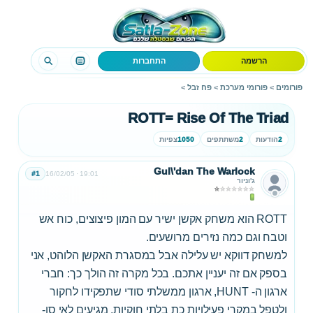
הרשמה
התחברות
פורומים
>
פורומי מערכת
>
פח זבל
>
ROTT= Rise Of The Triad
2
הודעות
2
משתתפים
1050
צפיות
Gul\'dan The Warlock
#1
16/02/05
19:01
ג'וניור
ROTT הוא משחק אקשן ישיר עם המון פיצוצים, כוח אש
וטבח וגם כמה נזירים מרושעים.
למשחק דווקא יש עלילה אבל במסגרת האקשן הלוהט, אני
בספק אם זה יעניין אתכם. בכל מקרה זה הולך כך: חברי
ארגון ה- HUNT, ארגון ממשלתי סודי שתפקידו לחקור
ולטפל במקרי פעילויות כת בלתי חוקיות, מגיעים לאי סן-