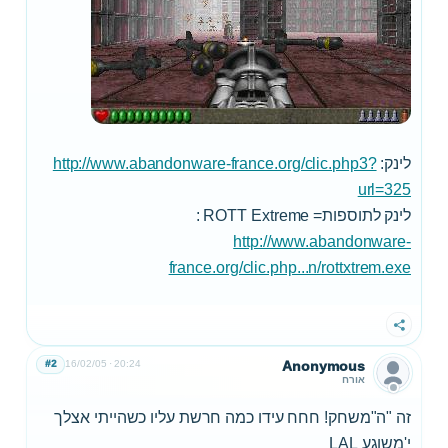
לינק:
http://www.abandonware-france.org/clic.php3?
url=325
לינק לתוספות= ROTT Extreme :
http://www.abandonware-
france.org/clic.php...n/rottxtrem.exe
שתף
#2
16/02/05
20:24
Anonymous
אורח
זה "ה"משחק! חחח עידו כמה חרשת עליו כשהייתי אצלך
י'משוגע LAL