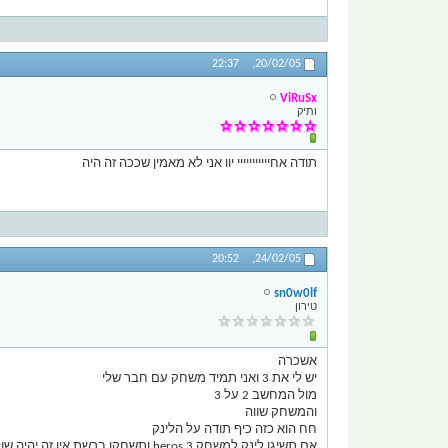
22:37
20/02/05,
ViRuSx
ותיק
תודה אחייייייייייי יוו אני לא מאמין שככה זה היה
20:52
24/02/05,
sn0w0lf
טירון
אשכרה
יש לי את 3 ואני תמיד משחק עם חבר שלי
מול המחשב 2 על 3
והמשחק שווה
חח הוא כזה כיף תודה על הלינק
אם תשיגו לינק למשחק heros 3 ותשחקו ברשת אין זה יהיה שולט!!