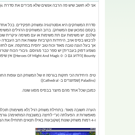
אני לא חושב שיש פה הרבה אנשים שלא מכירים את סדרת Heroes Of Might And Magic אבל למיקרה שמישהו לא אני אכתוב סיקור. השאר שידלגו לטיפ, להערה, לאזהרה, לתמונה וללינק שבסוף הסיקור...
סדרת המשחקים היא אסטרטגיה ומשחק תפקידים. בכל אחד מ
בקסם (ומכאן שם המשחק). ברוב המשחקים הרגילים המשימה פשו
שלכם. יש משימות עם תת משימות או עם משימה עיקרית שונה.
אך בעל הגנה טובה מאוד וכוח טוב יחסית במתקפה. אם לחזור ל
Bounty [הידוע גם כ- Heroes Of Might And Magic 0]) אין שיפורים ליחידות. בהבאים יש (החדש ביותר כיום הוא מספר 4). זהו הרעיון המרכזי של המשחק.
(Paladins [שמיוצרים ב- Cathedral])
כמובן שכל אחד מהם מיוצר בבסיס מסוג שונה.
ו-4 רמות משחק שונות [שקובעות באילו תנאים תתחילו את המשחק מבחינת משאבים ובניינים שבנויים מראש בבסיס]) האויבים יפסיקו זמנית את המלחמות בינהם על מנת לחסל אותכם.