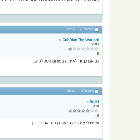
12:12
25/02/05,
Gul\'dan The Warlock
ג'וניור
גם אם כן, זה לא יהיה בפורום נוסטלגיה...
20:32
01/03/05,
BraiN
ותיק
ואי יש לי את 3 זה ניראה בן ז!נה אני יוריד :}