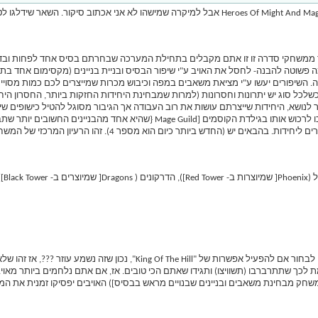
משחקי סדרה זו זו אתם מקבלים בתחילת המערכה שבחרתם בסיס אחד לפחות ובד"כ ג
טה להבנה- לחסל את האויב ע"י שיפור הבסיס ובניית בניינים (מקסימום אחד בתור [כו
 השיפורים יעשו ע"י מציאת משאבים במפה וכיבוש מכרות שמייצרים לכם כמות מסויי
נושא, היחידות שייצרתם עושות את רוב העבודה אך הגיבור מסוגל להטיל כישופים שיעזר
הערה חשובה מאוד: בתחילת משחק רגיל (לא משימות) תוכלו לבחור אם להפעיל אפשרו