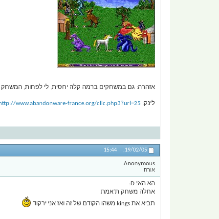
אזהרה: גם במשחקים ברמה קלה יחסית, לי לפחות, המשחק ע
לינק:
http://www.abandonware-france.org/clic.php3?url=25
15:44
19/02/05,
Anonymous
אורח
הא הא! D:
אחלה משחק ת'אמת
תביא את kings משהו הקודם של זה ואז אני ירקוד