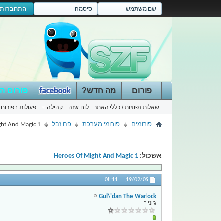
התחברות
פורום
מה חדש?
פורום ה
שאלות נפוצות / כללי האתר
לוח שנה
קהילה
פעולות בפורום
פורומים
פורומי מערכת
פח זבל
ght And Magic 1
אשכול:
Heroes Of Might And Magic 1
08:11
19/02/05,
Gul\'dan The Warlock
ג'וניור