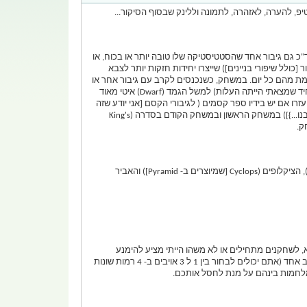
ם גיבור אחד שהסטטיסטיקה שלו טובה יותר או בכוח, או
לל שיפורי בניינים]) שייצרו יחידות חזקות יותר לצבא
מת מהם כל יום. במשחק, כשנכנסים לקרב עם גיבור אחר או
לכיבוש בסיס אויב, היחידות הקרביות עושות את רוב העבודה כשלכל סוג יש יתרונות וחסרונות (למרות שמבחינת היחידות החזקות ביותר, החסרון היחיד שמצאתי הייתה העלות) למשל הגמד (Dwarf) איטי מאוד
ו אם יש בידיו ספר קסמים ( לגיבורי הקסם [אני יודע שזה
נשמע דפוק בעברית] יש ספר כבר מגיוסם. גיבורי הכוח יצטרכו לרכוש אותו בגילדת הקוסמים [Mage Guild {שהיא אחד מהבניינים החשובים יותר שתבנו...}]) במשחק הראשון ובמשחק הקודם בסדרה (King's
טיפ: היחידות הכי חזקות בגרסה זו של המשחק הם עופות החול (Phoenix[ שמיוצרות ב- Red Tower]), הדרקונים ( Dragons[ שמיוצרים ב- Black Tower]), הציקלופים (Cyclops [שמיוצרים ב- Pyramid]) והאביר
ת של "King Of The Hill", נכון שזה נשמע עוזר ???, אז זהו שלא, לשחקנים מתחילים או לא משהו הייתי מציע להימנע
מאפשרות זו. הפעלתה (ע"י לחיצה במשבצת המתאימה) גורמת לכך שתתרברבו (תשוויצו) ותגידו שאתם הכי טובים. אז, אם אתם נלחמים ביותר מאויב אחד (אתם יכולים לבחור בין 1 ל 3 אויבים ב- 4 רמות שונות