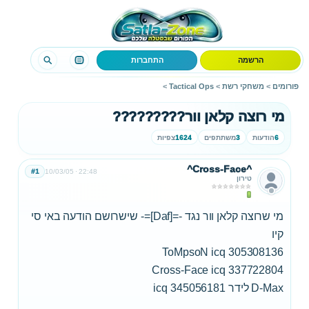
הרשמה
התחברות
פורומים
>
משחקי רשת
>
Tactical Ops
>
מי רוצה קלאן וור?????????
6
הודעות
3
משתתפים
1624
צפיות
^Cross-Face^
#1
10/03/05
22:48
טירון
מי שרוצה קלאן וור נגד -=[Daf]=- שישרושם הודעה באי סי
קיו
305308136 ToMpsoN icq
Cross-Face icq 337722804
D-Max לידר icq 345056181