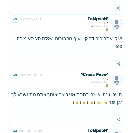
שתף
ToMpsoN*
#2
11/03/05
12:13
ג'וניור
שיקו אתה כזה דפוק ...עוף מהפורום יאללה סע סע מיפה
:lol:
שתף
^Cross-Face^
#3
28/03/05
20:10
טירון
חן יבן זונה ועושה בתחת אני רואה אותך אתה מת נשבע לך
יבן זונה
שתף
ToMpsoN*
#4
28/03/05
21:33