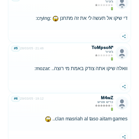
ג'וניור
די שיקו אל תעשה לי את זה מתחנן
:crying:
שתף
ToMpsoN*
#5
28/03/05
21:46
ג'וניור
וואלה שיקו אתה צודק באמת מי רוצה.. :mozar:
שתף
M4wZ
#6
29/03/05
19:12
כריש פטיש
clan masriah al taso aitam games..
שתף