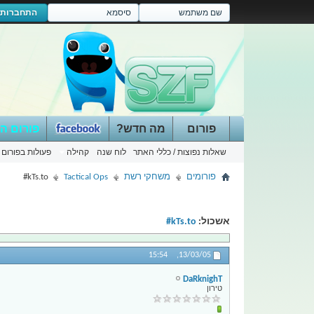
התחברות
פורום
מה חדש?
פורום ה
שאלות נפוצות / כללי האתר
לוח שנה
קהילה
פעולות בפורום
פורומים
משחקי רשת
Tactical Ops
kTs.to#
אשכול:
kTs.to#
15:54
13/03/05,
DaRknighT
טירון