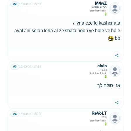
M4wZ
#2
15/03/05
15:55
כריש פטיש
yna eze lo kashor ata :/
aval ani solah leha al ze shata noob ve hole ve hole
bb
שתף
elvis
#3
15/03/05
17:35
נינג'ה
אני סולח לך
שתף
ReVoLT
#4
15/03/05
19:39
גורו