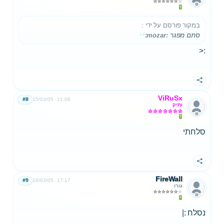
במקור פורסם על ידי
:
סתם מפגר :mozar:
:<
שתף
ViRuSx
#8
15/03/05
21:06
ותיק
סלחתי
שתף
FireWall
#9
16/03/05
17:17
גורו
נסלח :|