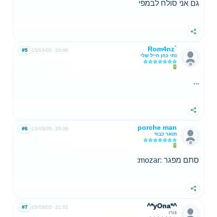
גם אני סולח לבמפי
שתף
Rom4nz`
#5
15/03/05
20:00
נתי כהן חייל שלי
...
שתף
porche man
#6
15/03/05
20:08
תואר כבוד
סתם מפגר :mozar:
שתף
^*yOna*^
#7
15/03/05
21:01
גורו