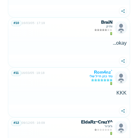
שתף
BraiN
#10
16/03/05
17:19
ותיק
okay...
שתף
Rom4nz`
#11
16/03/05
19:18
נתי כהן חייל שלי
KKK
שתף
EldaRz~CrazY^
#12
09/12/05
16:09
ג'וניור