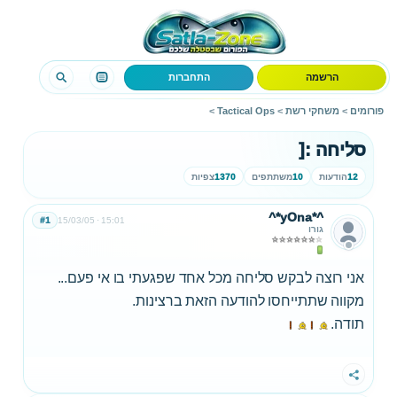
הרשמה
התחברות
פורומים
>
משחקי רשת
>
Tactical Ops
>
סליחה :[
12
הודעות
10
משתתפים
1370
צפיות
^*yOna*^
#1
15/03/05
15:01
גורו
אני רוצה לבקש סליחה מכל אחד שפגעתי בו אי פעם...
מקווה שתתייחסו להודעה הזאת ברצינות.
תודה.
שתף