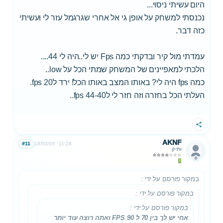
היום עשיתי ניסוי...
נכנסתי למשחק על אופן גי אל אחרי שגרגמל עזר לי ועשיתי
כזה דבר.
עמדתי מול קיר ובדקתי כמה Fps יש לי..היה לי 44....
הלכתי למאפיינים של המשחק שמתי הכל על low..
כמה fps היה לי? באותו המצב באותו הכל! ירד ל20 fps.
העלתי הכל בחזרה וזה חזר לי ל44-40 fps..
שתף
AKNF
#11
18/03/05
11:28
ותיק
במקור פורסם על ידי
:
במקור פורסם על ידי
:
במקור פורסם על ידי
:
אחי יש לך בין 70 ל 90 FPS ואתה רוצה עוד יותר