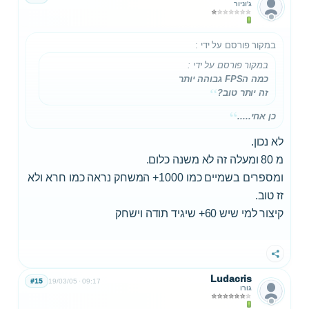
ג'וניור
במקור פורסם על ידי
:
במקור פורסם על ידי
:
כמה הFPS גבוהה יותר
זה יותר טוב?
כן אחי.....
לא נכון.
מ 80 ומעלה זה לא משנה כלום.
ומספרים בשמיים כמו 1000+ המשחק נראה כמו חרא ולא
זז טוב.
קיצור למי שיש 60+ שיגיד תודה וישחק
שתף
Ludacris
#15
19/03/05
09:17
גורו