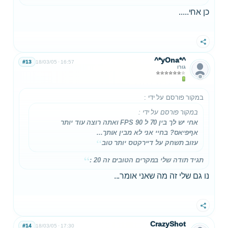
כן אחי.....
שתף
^*yOna*^
#13
18/03/05
16:57
גורו
במקור פורסם על ידי
:
במקור פורסם על ידי
:
אחי יש לך בין 70 ל 90 FPS ואתה רוצה עוד יותר
אףפיאס? בחיי אני לא מבין אותך...
עזוב תשחק על דיירקטס יותר טוב
תגיד תודה שלי במקרים הטובים זה 20 :
נו גם שלי זה מה שאני אומר...
שתף
CrazyShot
#14
18/03/05
17:30