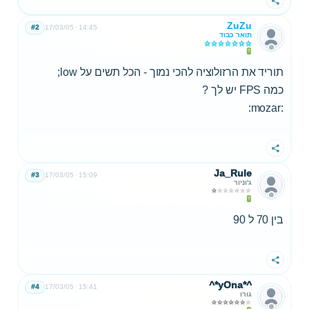
שתף
ZuZu
#2
17/03/05
14:45
תואר כבוד
תוריד את הרזולוציה להכי נמוך - הכל תשים על low;
כמה FPS יש לך ?
:mozar:
שתף
Ja_Rule
#3
17/03/05
15:09
ג'וניור
בין 70 ל 90
שתף
^*yOna*^
#4
17/03/05
15:41
גורו