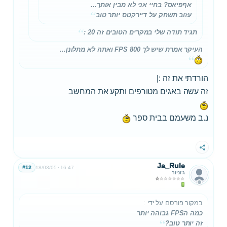
אףפיאס? בחיי אני לא מבין אותך...
עזוב תשחק על דיירקטס יותר טוב
תגיד תודה שלי במקרים הטובים זה 20 :
העיקר אמרת שיש לך 800 FPS ואתה לא מתלונן...
הורדתי את זה :|
זה עשה באגים מטורפים ותקע את המחשב
נ.ב משעמם בבית ספר
שתף
Ja_Rule
#12
18/03/05
16:47
ג'וניור
במקור פורסם על ידי
:
כמה הFPS גבוהה יותר
זה יותר טוב?