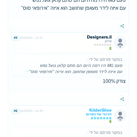
פעם MG היו רמה היום הם סתם קלאן גועל נפש
עם איזה לידר מעאפן שחושב הוא איזה "אירופאי סוס"
שתף
Designers.il
#5
20/03/05
13:37
טירון
במקור פורסם על ידי
:
פעם MG היו רמה היום הם סתם קלאן גועל נפש
עם איזה לידר מעאפן שחושב הוא איזה "אירופאי סוס"
צודק 100%
שתף
KilderSlive
#6
20/03/05
14:35
הג'ינג'י של הפורום
במקור פורסם על ידי
: