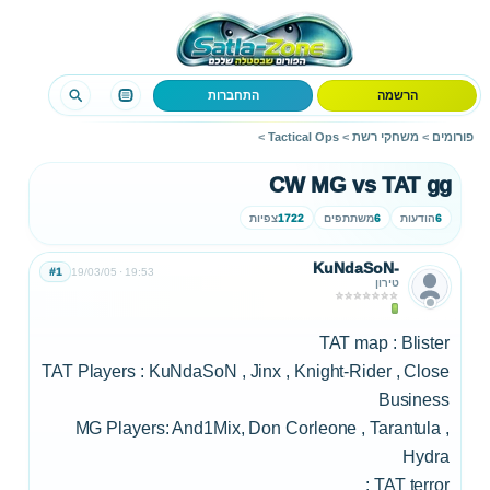
הרשמה
התחברות
פורומים
>
משחקי רשת
>
Tactical Ops
>
CW MG vs TAT gg
6
הודעות
6
משתתפים
1722
צפיות
KuNdaSoN-
#1
19/03/05
19:53
טירון
TAT map : Blister
TAT Players : KuNdaSoN , Jinx , Knight-Rider , Close
Business
MG Players: And1Mix, Don Corleone , Tarantula ,
Hydra
TAT terror :