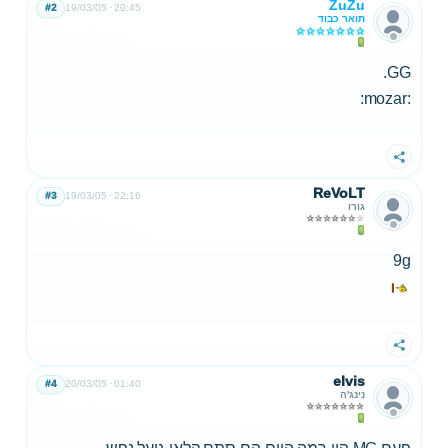
ZuZu
#2
19/03/05
20:45
תואר כבוד
GG.
:mozar:
שתף
ReVoLT
#3
19/03/05
22:16
גורו
9g
שתף
elvis
#4
20/03/05
01:40
נינג'ה