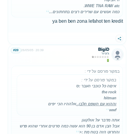
WWE TNA RAW atc.
כמה אנשים עם שרירים רצים בתחתונים...
ya ben ben zona lefahot ten kredit
שתף
BigiD
#20
26/05/05
20:39
ג'וניור
במקור פורסם על ידי
:
במקור פורסם על ידי
:
איםה כל כוכבי העבר :ס
the rock
hitman
וההוא עם השפם הלבן..
אלההיו הכי יפים
wwf
אתה מדבר על אולקוגן
אבל הבן אדם בן 90 הוא עשה כמה סרטים אחרי שהוא פרש
והחרוט הזה בטח מת :<