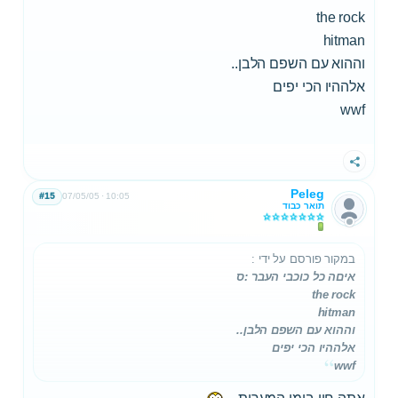
the rock
hitman
וההוא עם השפם הלבן..
אלההיו הכי יפים
wwf
שתף
Peleg
#15
07/05/05
10:05
תואר כבוד
במקור פורסם על ידי
:
איםה כל כוכבי העבר :ס
the rock
hitman
וההוא עם השפם הלבן..
אלההיו הכי יפים
wwf