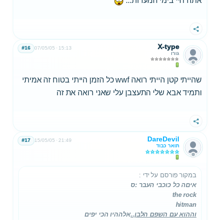
אתה חיי בימי המערות...
שתף
X-type
#16
07/05/05
15:13
גורו
שהייתי קטן הייתי רואה wwf כל הזמן הייתי בטוח זה אמיתי
ותמיד אבא שלי התעצבן עלי שאני רואה את זה
שתף
DareDevil
#17
15/05/05
21:49
תואר כבוד
במקור פורסם על ידי
:
איםה כל כוכבי העבר :ס
the rock
hitman
וההוא עם השפם הלבן..
אלההיו הכי יפים