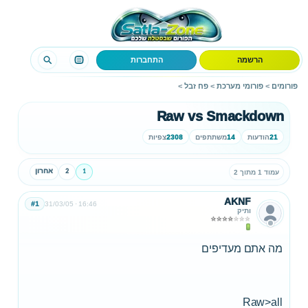
הרשמה
התחברות
פורומים
>
פורומי מערכת
>
פח זבל
>
Raw vs Smackdown
21
הודעות
14
משתתפים
2308
צפיות
1
2
אחרון
עמוד 1 מתוך 2
AKNF
#1
31/03/05
16:46
ותיק
מה אתם מעדיפים
Raw>all