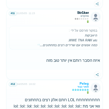
שתף
Str1ker
#11
01/05/05
11:15
מתקדם
במקור פורסם על ידי
:
היאבקות
WWE TNA RAW atc.
כמה אנשים עם שרירים רצים בתחתונים...
איזה הסבר רותם אין יותר טוב מזה
שתף
Peleg
#12
04/05/05
16:02
תואר כבוד
חחחחחחחחח LOL רותם אלק רצים בתחתונים
וואי אני מת :lol: :lol: :lol: :lol: :lol: :lol: :lol: :lol: :lol: :lol: