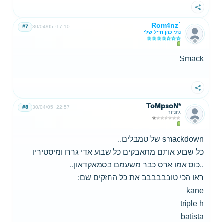
שתף
Rom4nz`
#7
30/04/05
17:10
נתי כהן חייל שלי
Smack
שתף
ToMpsoN*
#8
30/04/05
22:57
ג'וניור
smackdown של טמבלים..
כל שבוע אותם מתאבקים כל שבוע אדי גררו ומיסטיריו
..כוס אמו ארס כבר משעמם בסמאקדאון..
ראו הכי טובבבבבב את כל החזקים שם:
kane
triple h
batista