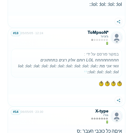
:lol: :lol: :lol: :lol:
שתף
ToMpsoN*
#13
05/05/05
12:24
ג'וניור
במקור פורסם על ידי
:
חחחחחחחחח LOL רותם אלק רצים בתחתונים
וואי אני מת :lol: :lol: :lol: :lol: :lol: :lol: :lol: :lol: :lol: :lol:
:lol: :lol: :lol: :lol:
שתף
X-type
#14
06/05/05
23:30
גורו
איםה כל כוכבי העבר :ס