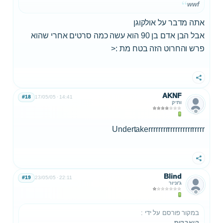
wwf
אתה מדבר על אולקוגן
אבל הבן אדם בן 90 הוא עשה כמה סרטים אחרי שהוא
פרש והחרוט הזה בטח מת :<
שתף
AKNF
#18
17/05/05
14:41
ותיק
Undertakerrrrrrrrrrrrrrrrrrrrrrr
שתף
Blind
#19
23/05/05
22:11
ג'וניור
במקור פורסם על ידי
:
היאבקות