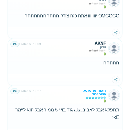
ג'וניור
OMGGGG יווווווו אתה כזה צודק חחחחחחחחחחח
שתף
AKNF
#5
17/04/05
19:09
ותיק
חחחחח
שתף
porche man
#6
17/04/05
19:27
תואר כבוד
תתפלא אבל לאביב aka גוד בוי יש ממיר אבל הוא ליימר
E:<