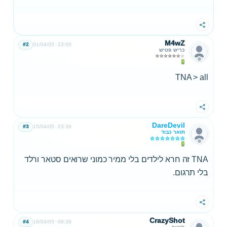
שתף
M4wZ
#2
01/04/05
23:00
כריש פטיש
TNA > all
שתף
DareDevil
#3
15/04/05
23:39
תואר כבוד
TNA זה חרא לילדים בלי ממיר כמוני שרואים סטאר ורלד
בלי תרגום.
שתף
CrazyShot
#4
16/04/05
08:36