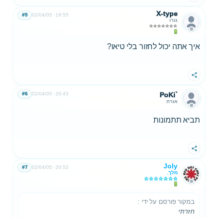
X-type
#5
02/04/05
19:55
גורו
איך אתה יכול לחזור בלי טיאו?
שתף
#6
02/04/05
20:43
PoKi`
אורח
תביא תתמונות
שתף
Joly
#7
02/04/05
20:52
מלך.
במקור פורסם על ידי
:
חזרתי