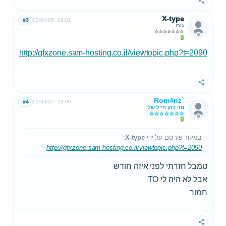
שתף
X-type
#3
02/04/05
19:01
גורו
http://gfxzone.sam-hosting.co.il/viewtopic.php?t=2090
שתף
Rom4nz`
#4
02/04/05
19:09
נתי כהן חייל שלי
במקור פורסם על ידי
X-type
:
http://gfxzone.sam-hosting.co.il/viewtopic.php?t=2090
טמבל חזרתי לפני איזה חודש
אבל לא היה לי TO
חמור
שתף