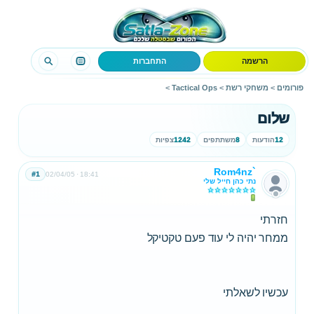
הרשמה
התחברות
פורומים
>
משחקי רשת
>
Tactical Ops
>
שלום
12
הודעות
8
משתתפים
1242
צפיות
Rom4nz`
#1
02/04/05
18:41
נתי כהן חייל שלי
חזרתי
ממחר יהיה לי עוד פעם טקטיקל
עכשיו לשאלתי