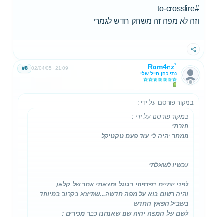
#to-crossfire
וזה לא מפה זה משחק חדש לגמרי
שתף
Rom4nz`
#8
02/04/05
21:09
נתי כהן חייל שלי
במקור פורסם על ידי
:
במקור פורסם על ידי
:
חזרתי
ממחר יהיה לי עוד פעם טקטיקל
עכשיו לשאלתי
לפני יומיים דפדפתי בגוגל ומצאתי אתר של קלאן
והיה רשום בוא על מפה חדשה...שתיצא בקרוב במיוחד
בשביל הפאץ החדש
לשם של המפה יהיה שם שאנחנו כבר מכירים :