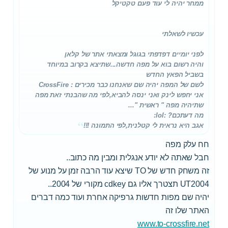
ממחר יהיה לי עוד פעם טקטיקל
עכשיו לשאלתי
לפני יומיים דפדפתי בגוגל ומצאתי אתר של קלאן
והיה רשום בוא על מפה חדשה...שתיצא בקרוב במיוחד
בשביל הפאץ החדש
לשם של המפה יהיה שם שאנחנו כבר מכירים : CrossFire
אני יחפש לינק ואני ינסה להביא,לפי מה שהבנתי זאת מפה
שתיהיה מפה " ראשית "...
מה דעתכם? :lol:
אגב היא נראית לי קטלנית,לפי התמונה !!!
חח עלק מפה
חבל שאתה לא יודע אנגלית ומבין מה כתוב..
זה משחק חדש של TO שיצא עוד הרבה זמן על מנוע של
UT2004 תצטרך אליו גם cdkey מקורי של 2004..
יהיה שם מפות חדשות גרפיקה אחרת ועוד כמה דברים
האתר שלו זה
www.to-crossfire.net