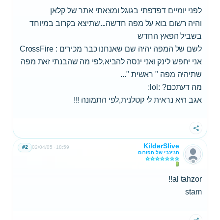
לפני יומיים דפדפתי בגוגל ומצאתי אתר של קלאן
והיה רשום בוא על מפה חדשה...שתיצא בקרוב במיוחד
בשביל הפאץ החדש
לשם של המפה יהיה שם שאנחנו כבר מכירים : CrossFire
אני יחפש לינק ואני ינסה להביא,לפי מה שהבנתי זאת מפה
שתיהיה מפה " ראשית "...
מה דעתכם? :lol:
אגב היא נראית לי קטלנית,לפי התמונה !!!
שתף
KilderSlive
#2
02/04/05
18:59
הג'ינג'י של הפורום
al tahzor!!
stam