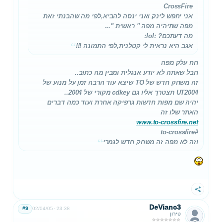
CrossFire
אני יחפש לינק ואני ינסה להביא,לפי מה שהבנתי זאת
מפה שתיהיה מפה " ראשית "...
מה דעתכם? :lol:
אגב היא נראית לי קטלנית,לפי התמונה !!!
חח עלק מפה
חבל שאתה לא יודע אנגלית ומבין מה כתוב..
זה משחק חדש של TO שיצא עוד הרבה זמן על מנוע של
UT2004 תצטרך אליו גם cdkey מקורי של 2004..
יהיה שם מפות חדשות גרפיקה אחרת ועוד כמה דברים
האתר שלו זה
www.to-crossfire.net
#to-crossfire
וזה לא מפה זה משחק חדש לגמרי
שתף
DeVianc3
#9
02/04/05
23:38
טירון