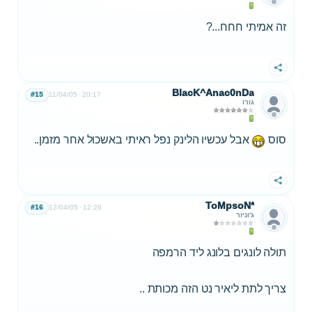
זה אמיתי חחח...?
שתף
BlacK^Anac0nDa
#15
11/04/05
20:17
גורו
סוס
אבל עכשיו הלינק נפל ראיתי באשכול אחר מזמן..
שתף
ToMpsoN*
#16
12/04/05
12:26
ג'וניור
תולה לונגים בלונג ליד הרמפה
צריך לתת ליאיר נט הזה מכותת ..