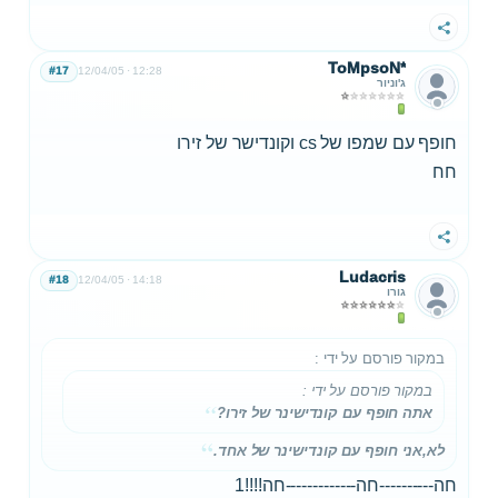
שתף
ToMpsoN*
#17
12/04/05
12:28
ג'וניור
חופף עם שמפו של cs וקונדישר של זירו
חח
שתף
Ludacris
#18
12/04/05
14:18
גורו
במקור פורסם על ידי
:
במקור פורסם על ידי
:
אתה חופף עם קונדישינר של זירו?
לא,אני חופף עם קונדישינר של אחד.
חה----------חה-------------חה!!!!1