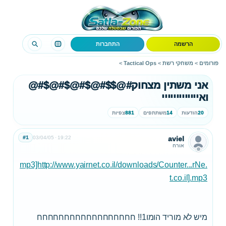
הרשמה
התחברות
פורומים
>
משחקי רשת
>
Tactical Ops
>
אני משתין מצחוק#@$$#@$#@$#@$#@
ואייייייייייייי
20
הודעות
14
משתתפים
881
צפיות
#1
03/04/05
19:22
aviel
אורח
.mp3]http://www.yairnet.co.il/downloads/Counter...rNe
t.co.il].mp3
מיש לא מוריד הומו1!! חחחחחחחחחחחחחחחחחח