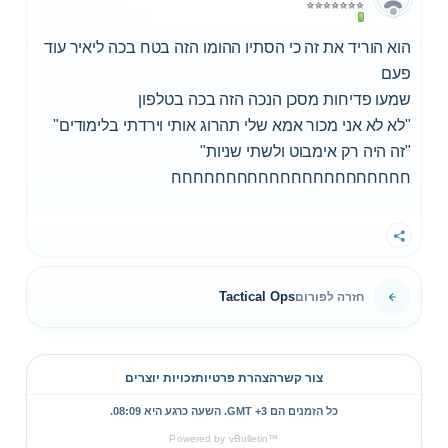
הוא הוריד את זה כי הסתיו ההומו הזה בטח בכה ליאיר עוד
פעם
שמעו פדיחות מסכן הנכה הזה בכה בטלפון
"לא לא אני מכור אמא שלי תהרוג אותי וירדתי בלימודים"
"זה היה רק אימבוט ולשתי שניות"
חחחחחחחחחחחחחחחחחחחחחח
שתף
Tactical Ops
חזרה לפורום
צור קשר
הצהרת פרטיות
זכויות יוצרים
כל הזמנים הם GMT +3. השעה כרגע היא
08:09
.
Powered by vBulletin™