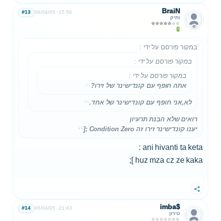
BraiN
#13
06/04/05
15:56
ותיק
במקור פורסם על ידי
:
במקור פורסם על ידי
:
במקור פורסם על ידי
:
אתה חופף עם קונדישינר של זירו?
לא,אני חופף עם קונדישינר של אחד.
רואים שלא הבנת תרעיון
יענו קונדישינר זירו זה Condition Zero ;[
ani hivanti ta keta :
huz mza cz ze kaka ];
שתף
imba$
#14
06/04/05
21:43
טירון