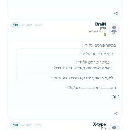
שתף
BraiN
#19
12/04/05
14:22
ותיק
במקור פורסם על ידי
:
במקור פורסם על ידי
:
במקור פורסם על ידי
:
אתה חופף עם קונדישינר של זירו?
לא,אני חופף עם קונדישינר של אחד.
חה----------חה-------------חה!!!!1
טוב
שתף
X-type
#20
14/04/05
22:08
גורו