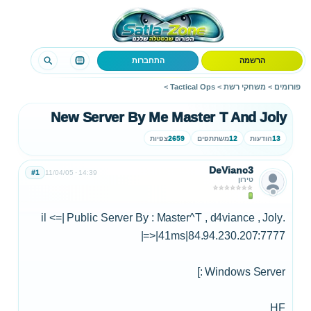
הרשמה
התחברות
פורומים
>
משחקי רשת
>
Tactical Ops
>
New Server By Me Master T And Joly
13
הודעות
12
משתתפים
2659
צפיות
DeVianc3
#1
11/04/05
14:39
טירון
.il <=| Public Server By : Master^T , d4viance , Joly
|=>|41ms|84.94.230.207:7777
Windows Server :]
HF