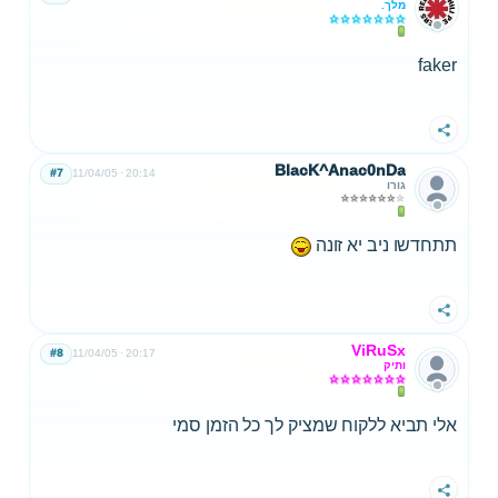
מלך.
faker
שתף
BlacK^Anac0nDa
#7
11/04/05
20:14
גורו
תתחדשו ניב יא זונה
שתף
ViRuSx
#8
11/04/05
20:17
ותיק
אלי תביא ללקוח שמציק לך כל הזמן סמי
שתף