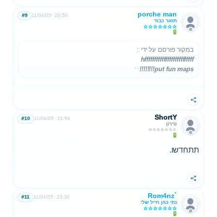
porche man
#9
11/04/05
20:50
תואר כבוד
במקור פורסם על ידי
:
hffffffffffffffffffffffffff
put fun maps!!!!!!!!
שתף
ShortY
#10
11/04/05
21:59
טירון
תתחדשו.
שתף
Rom4nz`
#11
11/04/05
23:30
נתי כהן חייל שלי