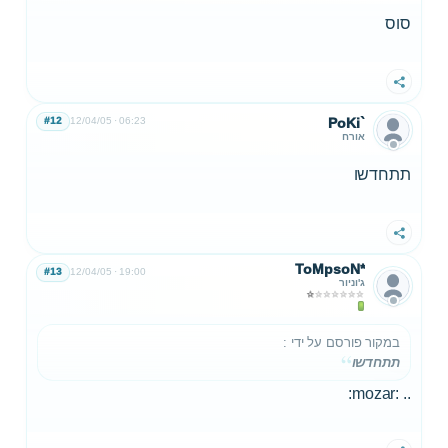
סוס
שתף
#12
12/04/05
06:23
PoKi`
אורח
תתחדשו
שתף
ToMpsoN*
#13
12/04/05
19:00
ג'וניור
במקור פורסם על ידי
:
תתחדשו
.. :mozar: