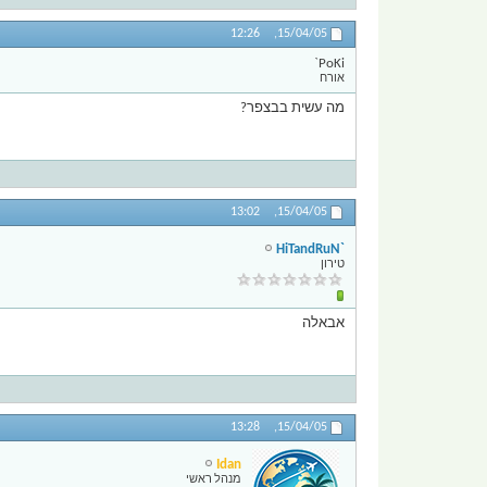
12:26
15/04/05,
PoKi`
אורח
מה עשית בבצפר?
13:02
15/04/05,
`HiTandRuN
טירון
אבאלה
13:28
15/04/05,
Idan
מנהל ראשי