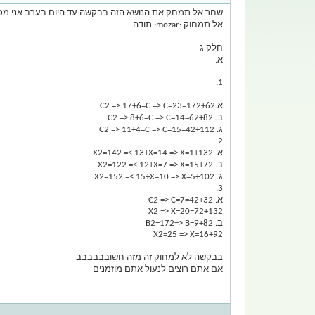
שחר אל תמחק את הנושא הזה בבקשה עד היום בערב אני מכין
אל תמחוק :mozar: תודה
חלק ג
א.
1.
א.172+62=C2 => 17+6=C => C=23
ב. 62+82=C2 => 8+6=C => C=14
ג. 42+112=C2 => 11+4=C => C=15
2.
א. 132+X2=142 =< 13+X=14 => X=1
ב. 72+X2=122 =< 12+X=7 => X=15
ג. 102+X2=152 =< 15+X=10 => X=5
3.
א. 42+32=C2 => C=7
72+132=X2 => X=20
ב. 82+B2=172=> B=9
92+X2=25 => X=16
בבקשה לא למחוק זה מזה חשובבבבבב
אם אתם רוצים לנעול אתם מוזמנים