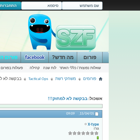
התחברות
פורום
מה חדש?
פורום ה
שאלות נפוצות / כללי האתר
לוח שנה
קהילה
פעולות בפורום
פורומים
משחקי רשת
Tactical Ops
בבקשה לא למ
אשכול:
בבקשה לא למחוק!!!
09:09
15/04/05,
X-type
גורו