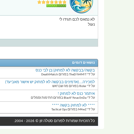
לא נמאס לכם תגידו לי
נעול
נושאים דומים
בקשה/בבקשה לא למחוק|בן לבי כנס
על ידי TheD!N4M!T בפורום DeathMatch
למכירה....(אדמינים בבקשה לא למחוק יש אישור מאביעד)
על ידי Rider בפורום מה שבראש
איתמר כנס לא למחוק !
על ידי BlacK^Anac0nDa בפורום חתימות וסמלים
**** לא למחוק בקשה ****
על ידי M4wZ בפורום Tactical Ops
כל הזכויות שמורות לפורום
סטלה זון
© 2026 - 2004.