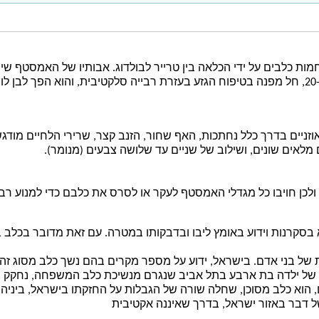
ות כלבים על ידי הכלאה בין
טרייר
ל
בולדוג
. אבותיו של האמסטף שי
לשמירה והן לצייד. החל בשנות ה-30 של המאה ה-20, חל מפנה בטיפוח הגזע בעזרת רבייה סלקטיבי
וזניים בדרך כלל נחתכות, האף שחור, הזנב קצר, שרירי הלחיים מוד
מלאים שונים, ושילוב של שניים עד שלושה צבעים (מנומר).
לכן חויבו כל מגדלי האמסטף לעקר או לסרס את כלבם כדי למנוע רבי
א בסקרנות וידוע באומץ ליבו ובדבקותו במטרה. עם זאת מדובר בכלב 
 של בני אדם. בישראל, ידוע על מספר מקרים בהם נשך כלב מסוג זה
של ילדה בת ארבע ב
תל אביב
שנגרם מנשיכת כלב המשפחה, נחקק בשנת
 7 גזעי כלבים נוספים, הוא כלב מסוכן, שחלה שורה של הגבלות על החזקתו בישראל, 
של דבר באזור ישראל, בדרך שאיננה אקטיבית