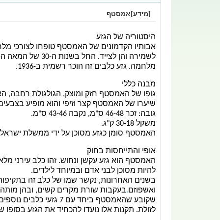
[מידע]אמסטף
היסטוריה של הגזע
אבותיו הקדמונים של האמסטף טופחו לצורכי מלחמ
מלחמה. גזע
כלבים
זה הוכר רשמית ב-
1936
.
מבנה כללי
גופו של האמסטף חזק ומוצק, הגולגולת רחבה, הא
שיערו של האמסטף קצר וזיפי והוא מופיע בצבעים 
גובה: זכר 46-48 ס"מ, נקבה 43-46 ס"מ.
משקל 30-18 ק"ג.
האמסטף סומן כגזע מסוכן על ידי ממשלת ישראל ו
אופי והתייחסות בחוק
האמסטף הוא גזע עקשן ונחוש. זהו כלב עירני מל
להיות מסוכן לבני אדם ובמיוחד לילדים.
בשנים האחרונות, נקשר שמו של כלב זה בתקיפות
ואשפוזם‏‏
.
בעקבות שורת מקרים קשים, ובהן מותה 
שקובע שהאמסטף ביחד עם
לזולת. תקנות אלו נועדו להכחיד את הגזע בסופו 