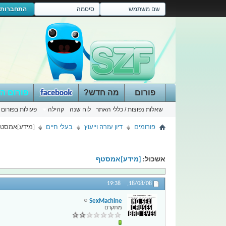
התחברות
פורום
מה חדש?
פורום ה
שאלות נפוצות / כללי האתר
לוח שנה
קהילה
פעולות בפורום
פורומים
דיון עזרה וייעוץ
בעלי חיים
[מידע]אמסט
אשכול:
[מידע]אמסטף
19:38
18/08/08,
SexMachine
מתקדם