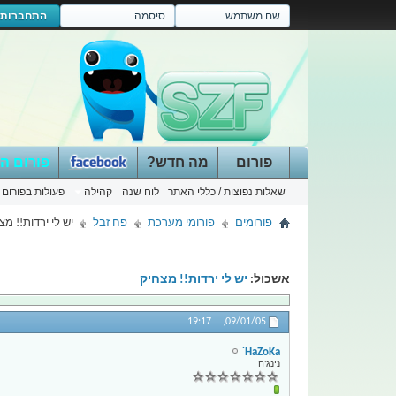
התחברות
פורום
מה חדש?
פורום ה
שאלות נפוצות / כללי האתר
לוח שנה
קהילה
פעולות בפורום
פורומים
פורומי מערכת
פח זבל
יש לי ירדות!! מצ
אשכול:
יש לי ירדות!! מצחיק
19:17
09/01/05,
HaZoKa`
נינג'ה