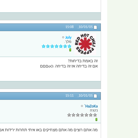
15:08
10/01/05,
Joly
מלך.
זה באמת בדיחות?
אם זה בדיחה אז זה בדיחה :oOםםם
15:11
10/01/05,
HaZoKa`
נינג'ה
מה אתם רוצים מה אתם מצחיקים באו איתי תחרות ירידות א