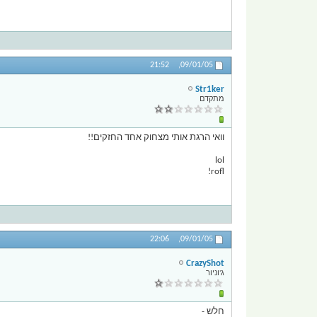
21:52
09/01/05,
Str1ker
מתקדם
וואי הרגת אותי מצחוק אחד החזקים!!
lol
rofl!
22:06
09/01/05,
CrazyShot
ג'וניור
חלש -