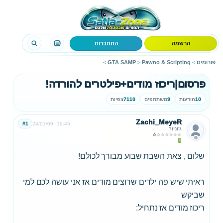
הרשמה
התחברות
פורומים
>
Pawno & Scripting
>
GTA SAMP
>
פרסום|ריכוז מודים+פילטרים להורדה!
10
הודעות
9
משתתפים
7110
צפיות
Zachi_MeyeR
#1
24/01/09
19:45
ג'וניור
שלום , צאת השבת שבוע מבורך לכולם!
ראיתי שיש פה ילדים שרוצים מודים אז אני עושה לכם למי
שביקש
ריכוז מודים אז נתחיל: