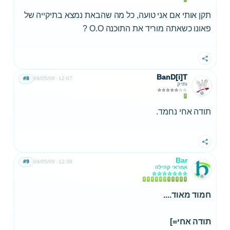
תקן אותי אם אני טועה, כל מה שהבאת נמצא בתיקייה של
פאונו כשאתה מוריד את התוכנה O.O ?
שתף
BanD[i]T
#8
09/05/09
12:07
ותיק
תודה אחי נחמד.
שתף
Bar
#9
09/05/09
12:39
אחראי קהילה
חמוד מאוד....
תודה אחי=]