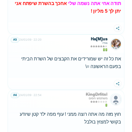
תודה אחי אתה נשמה שלי
אחכך בהשרת שיפתח אני
יתן לך 5 מליון !
שתף
Ha[M]us
#3
24/01/09
22:20
גורו
את כל זה יש שמורידים את הקבצים של השרת הביתי
בפעם הראשונה =\
שתף
KingDrfits!
#4
24/01/09
22:54
משתמש חסום
חוץ מזה מה אתה רוצה ממני ! עוף מפה ילד קטן שיודע
בקושי למצוץ בולבל