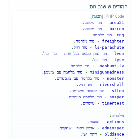
המודים שישנם הם:
PHP Code: [
תצוגה
]
area51
-
מוד מלחמה
.
barron
-
מוד מלחמה
.
cng
-
מוד מלחמה
.
freighter
-
מוד מלחמה
.
parachute
-
ls
-
מוד רגיל
.
lvdm
-
מוד נפוץ כמעט בכל שרת
-
מוד רגיל
.
lyse
-
מוד רגיל
.
lv
-
manhunt
-
מוד מלחמה
.
minigunmadness
-
מוד מלחמה עם מיניגאן
.
monster
-
מוד מלחמה עם מונסטרים
.
rivershell
-
מוד רגיל
.
sftdm
-
מור קבוצות ומלחמה
.
sniper
-
מוד מלחמה סניפרים
.
timertest
-
טיימרים
.
פילטרים
:
actions
-
תנועות
.
adminspec
-
אדמין רואה שחקנים
.
olddance
-
ריקוד ישן
.