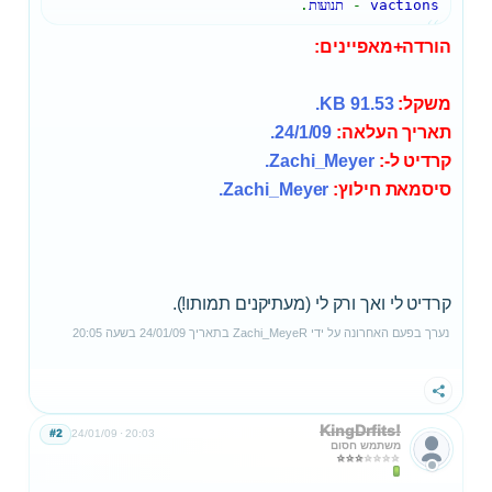
vactions
-
תנועות
.
הורדה+מאפיינים:
משקל:
91.53 KB.
תאריך העלאה:
24/1/09.
קרדיט ל-:
Zachi_Meyer.
סיסמאת חילוץ:
Zachi_Meyer.
קרדיט לי ואך ורק לי (מעתיקנים תמותו!).
נערך בפעם האחרונה על ידי
Zachi_MeyeR
בתאריך
24/01/09
בשעה
20:05
שתף
KingDrfits!
#2
24/01/09
20:03
משתמש חסום