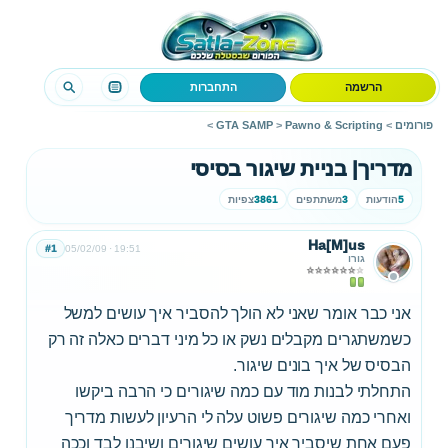
הרשמה
התחברות
פורומים
>
Pawno & Scripting
>
GTA SAMP
>
מדריך| בניית שיגור בסיסי
5
הודעות
3
משתתפים
3861
צפיות
Ha[M]us
#1
05/02/09
19:51
גורו
אני כבר אומר שאני לא הולך להסביר איך עושים למשל
כשמשתגרים מקבלים נשק או כל מיני דברים כאלה זה רק
הבסיס של איך בונים שיגור.
התחלתי לבנות מוד עם כמה שיגורים כי הרבה ביקשו
ואחרי כמה שיגורים פשוט עלה לי הרעיון לעשות מדריך
פעם אחת שיסביר איך עושים שיגורים ושיבנו לבד וככה