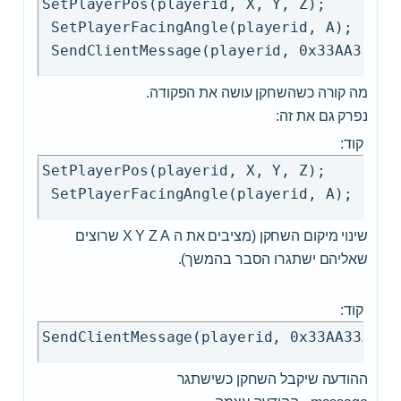
SetPlayerPos(playerid, X, Y, Z);

 {

 SetPlayerFacingAngle(playerid, A);

  SetVehiclePos(GetPlayerVehicleID(player
  SetVehicleZAngle(GetPlayerVehicleID(pla
 } else {

מה קורה כשהשחקן עושה את הפקודה.
  SetPlayerPos(playerid, 2034.1750, 1343.
נפרק גם את זה:
  SetPlayerFacingAngle(playerid, 268.4005
קוד:
 }

SetPlayerPos(playerid, X, Y, Z);

 SendClientMessage(playerid, 0x33AA33AA,
 return 1;

}

שינוי מיקום השחקן (מציבים את ה X Y Z A שרוצים
if(strcmp(cmdtext, "/ap", true)==0)

שאליהם ישתגרו הסבר בהמשך).
{

 if (GetPlayerState(playerid) == 2)

קוד:
 {

  SetVehiclePos(GetPlayerVehicleID(player
  SetVehicleZAngle(GetPlayerVehicleID(pla
ההודעה שיקבל השחקן כשישתגר
 } else {
