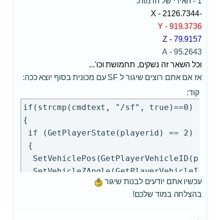
1 - האידי של הדמות.
-2126.7344 - X
919.3736 - Y
79.9157 - Z
95.2643 - A
וכל השאר זה נשקים, תחמושת וכו'...
אז אם אתם רוצים שיגור ל SF עם מכונית בסוף יוצא ככה:
קוד:
if(strcmp(cmdtext, "/sf", true)==0)

{

 if (GetPlayerState(playerid) == 2)

 {

  SetVehiclePos(GetPlayerVehicleID(player
  SetVehicleZAngle(GetPlayerVehicleID(pla
עכשיו אתם יודעים לבנות שיגור
 } else {

בהצלחה במוד שלכם!
  SetPlayerPos(playerid, -2126.7344, 919.
  SetPlayerFacingAngle(playerid, 95.2643)