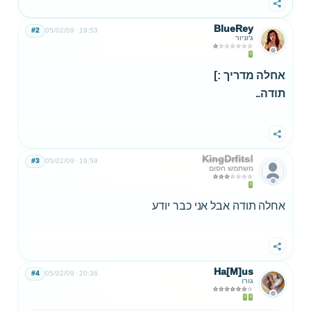
 }

שתף
 SendClientMessage(playerid, 0x33AA33AA, 
BlueRey
#2
05/02/09
19:53
 return 1;

ג'וניור
אחלה מדריך :]
תודה..
שתף
KingDrfits!
#3
05/02/09
19:59
משתמש חסום
אחלה תודה אבל אני כבר יודע
שתף
Ha[M]us
#4
05/02/09
20:36
גורו