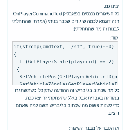
יבינו גם.
כל השיגורים נכנסים בפאבליק OnPlayerCommandText
הנה דוגמא לכמה שיגורים שכבר בניתי (אמרתי שהתחלתי
לבנות זה מה שהתחלתי):
קוד:
if(strcmp(cmdtext, "/sf", true)==0)

{

 if (GetPlayerState(playerid) == 2)

 {

  SetVehiclePos(GetPlayerVehicleID(player
  SetVehicleZAngle(GetPlayerVehicleID(pla
כל מה שכתוב בג'יבריש זה ההודעה שתקבלו כשתשתגרו
 } else {

במוד זה בעברית אבל בגלל שהעתקתי זה יצא ככה.
  SetPlayerPos(playerid, -2126.7344, 919.
כדי לשנות פשוט מה שכתוב בג'יבריש תשנו למה שאתם
  SetPlayerFacingAngle(playerid, 95.2643)
רוצים.
 }

 SendClientMessage(playerid, 0x33AA33AA,
אז הסבר על מבנה השיגור:
 return 1;
