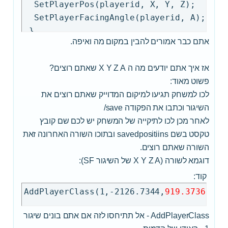
 return 1;

  SetPlayerPos(playerid, X, Y, Z);

}

  SetPlayerFacingAngle(playerid, A);

if(strcmp(cmdtext, "/ramp", true)==0)

 }

אתם כבר אמורים להבין במקום מה ואיפה.
{

 SendClientMessage(playerid, 0x33AA33AA, 
 if (GetPlayerState(playerid) == 2)

 return 1;

אז איך אתם יודעים מה ה X Y Z A שאתם רוצים?
 {

פשוט מאוד:
  SetVehiclePos(GetPlayerVehicleID(player
לכו למשחק תגיעו למיקום המדוייק שאתם רוצים את
  SetVehicleZAngle(GetPlayerVehicleID(pla
השיגור וכתבו את הפקודה save/
 } else {

לאחר מכן לכו לתיקייה של המשחק יש לכם שם קובץ
  SetPlayerPos(playerid, 1874.7780, -1391
טקסט בשם savedpositiins ובתוכו השורה האחרונה זאת
  SetPlayerFacingAngle(playerid, 313.1693
השורה שאתם רוצים.
 }

דוגמא לשורה (X Y Z A של השיגור SF):
 SendClientMessage(playerid, 0x33AA33AA,
 return 1;

קוד:
AddPlayerClass(1,-2126.7344,
919.3736
,
79.
AddPlayerClass - אל תתיחסו לזה אם אתם בונים שיגור