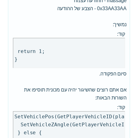
massage - ההודעה עצמה
  SetPlayerPos(playerid, -1349.8690, -235
0x33AA33AA - הצבע של ההודעה
  SetPlayerFacingAngle(playerid, 317.6359
 }

נמשיך:
 SendClientMessage(playerid, 0x33AA33AA,
קוד:
 return 1;

}

 return 1;

if(strcmp(cmdtext, "/race", true)==0)

{

 if (GetPlayerState(playerid) == 2)

סיום הפקודה.
 {

  SetVehiclePos(GetPlayerVehicleID(player
אם אתם רוצים שהשיגור יהיה עם מכונית תוסיפו את
  SetVehicleZAngle(GetPlayerVehicleID(pla
השורות הבאות:
 } else {

קוד:
  SetPlayerPos(playerid, 2057.0664, 843.0
  SetPlayerFacingAngle(playerid, 357.5948
SetVehiclePos(GetPlayerVehicleID(playerid
 }

  SetVehicleZAngle(GetPlayerVehicleID(pla
 SendClientMessage(playerid, 0x33AA33AA,
 } else {
