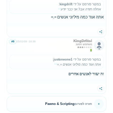
במקור פורסם על ידי
kingdrift
:
אחלה תודה אבל אני כבר יודע
אתה ועוד כמה מיליוני אנשים =.=
שתף
KingDrfits!
#5
05/02/09
20:38
משתמש חסום
במקור פורסם על ידי
justoneone1
:
אתה ועוד כמה מיליוני אנשים =.=
זה יעזור לאנשים אחרים
שתף
Pawno & Scripting
חזרה לפורום