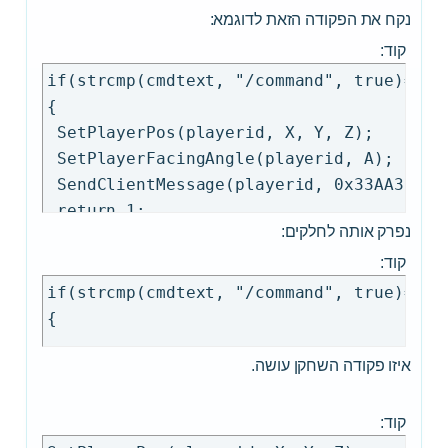
נקח את הפקודה הזאת לדוגמא:
}

קוד:
if(strcmp(cmdtext, "/ls", true)==0)

{

if(strcmp(cmdtext, "/command", true)==0)

 if (GetPlayerState(playerid) == 2)

{

 {

 SetPlayerPos(playerid, X, Y, Z);

  SetVehiclePos(GetPlayerVehicleID(player
 SetPlayerFacingAngle(playerid, A);

  SetVehicleZAngle(GetPlayerVehicleID(pla
 SendClientMessage(playerid, 0x33AA33AA, 
 } else {

 return 1;

נפרק אותה לחלקים:
  SetPlayerPos(playerid, 2491.8503, -1668
  SetPlayerFacingAngle(playerid, 49.0746)
קוד:
 }

if(strcmp(cmdtext, "/command", true)==0)

 SendClientMessage(playerid, 0x33AA33AA,
 return 1;

}

איזו פקודה השחקן עושה.
if(strcmp(cmdtext, "/lv", true)==0)

{

קוד:
 if (GetPlayerState(playerid) == 2)
