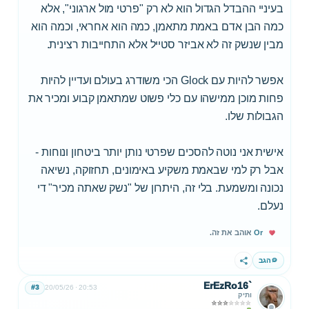
בעיניי ההבדל הגדול הוא לא רק "פרטי מול ארגוני", אלא
כמה הבן אדם באמת מתאמן, כמה הוא אחראי, וכמה הוא
מבין שנשק זה לא אביזר סטייל אלא התחייבות רצינית.
אפשר להיות עם Glock הכי משודרג בעולם ועדיין להיות
פחות מוכן ממישהו עם כלי פשוט שמתאמן קבוע ומכיר את
הגבולות שלו.
אישית אני נוטה להסכים שפרטי נותן יותר ביטחון ונוחות -
אבל רק למי שבאמת משקיע באימונים, תחזוקה, נשיאה
נכונה ומשמעת. בלי זה, היתרון של "נשק שאתה מכיר" די
נעלם.
Or
אוהב את זה.
הגב
שתף
ErEzRo16`
#3
20/05/26
20:53
ותיק