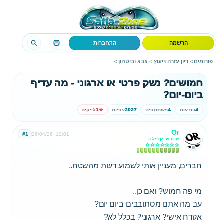
הרשמה
התחברות
פורומים
>
דיון עזרה וייעוץ
>
צבא וביטחון
>
חמושים? נשק פרטי או ארגוני - מה עדיף
ביום-יום?
4
הודעות
4
משתתפים
2027
צפיות
1
לייקים
Or
#1
26/04/26
12:01
אחראי קהילה
חברים, מעניין אותי לשמוע דעות מהשטח..
מי פה חמוש? ואם כן..
עם מה אתם מסתובבים ביום יום?
אקדח אישי? ארגוני? בכלל לא?