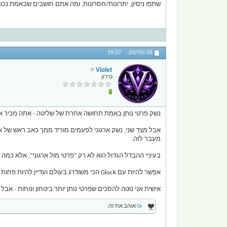
שתפו ניסיון, יתרונות/חסרונות, ומה אתם חושבים שבאמת נכון 
19:27
03/05/26,
Violet
טירון
נשק פרטי נותן באמת תחושה אחרת של שליטה - אתה מכיר את הכלי
אבל מצד שני, נשק ארגוני לפעמים מוריד ממך כאב ראש של אח
מעבר לזה.
בעיניי ההבדל הגדול הוא לא רק "פרטי מול ארגוני", אלא כמה
אפשר להיות עם Glock הכי משודרג בעולם ועדיין להיות פחות מוכן ממישהו עם כלי פשוט שמתאמן קבוע ומכיר את הגבולות שלו.
אישית אני נוטה להסכים שפרטי נותן יותר ביטחון ונוחות - א
Or
אוהב את זה.