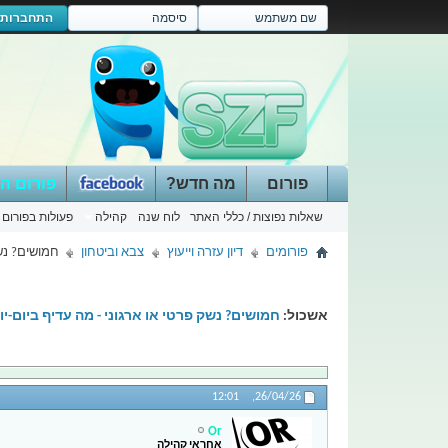
התחברות
פורום
מה חדש?
פורום ה
שאלות נפוצות / כללי האתר
לוח שנה
קהילה
פעולות בפורום
פורומים
דיון עזרה וייעוץ
צבא וביטחון
חמושים? נשק
אשכול:
חמושים? נשק פרטי או ארגוני - מה עדיף ביום-יו
12:01
26/04/26,
Or
אחראי קהילה