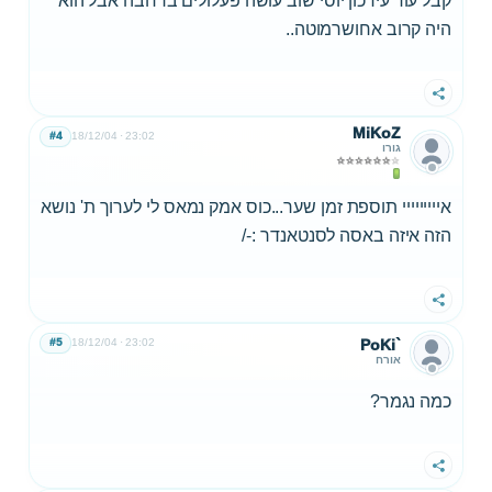
קבל עוד עידכון יוסי שוב עושה פעלולים ברחבה אבל הוא
היה קרוב אחושרמוטה..
שתף
MiKoZ
#4
18/12/04
23:02
גורו
אייייייייי תוספת זמן שער...כוס אמק נמאס לי לערוך ת' נושא
הזה איזה באסה לסנטאנדר :-/
שתף
#5
18/12/04
23:02
PoKi`
אורח
כמה נגמר?
שתף