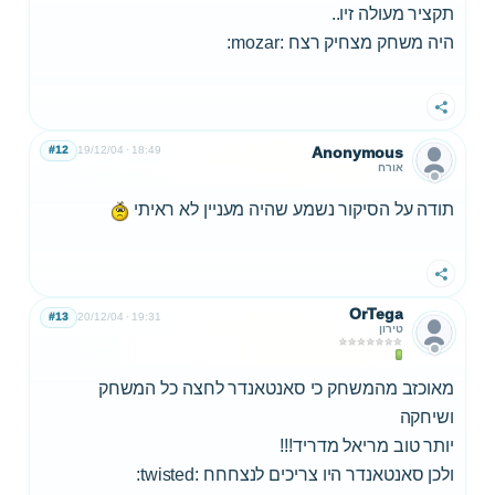
תקציר מעולה זיו..
היה משחק מצחיק רצח :mozar:
שתף
#12
19/12/04
18:49
Anonymous
אורח
תודה על הסיקור נשמע שהיה מעניין לא ראיתי
שתף
OrTega
#13
20/12/04
19:31
טירון
מאוכזב מהמשחק כי סאנטאנדר לחצה כל המשחק
ושיחקה
יותר טוב מריאל מדריד!!!
ולכן סאנטאנדר היו צריכים לנצחחח :twisted: