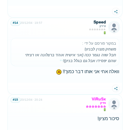
שתף
Speed
#14
20/12/04
19:57
טירון
במקור פורסם על ידי
:
משחק מצוין לבניון!
חבל שזה נגמר ככה (אני אישית אוהד ברצלונה אז רציתי
שהם יפסידו אבל גם בגלל בניון)!
וואלה אחי אני אותו דבר כמוך!!
שתף
ViRuSx
#15
20/12/04
20:24
ותיק
סיכור מציון!