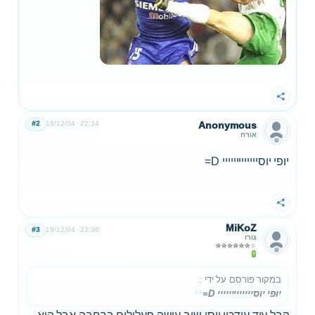
שתף
#2
18/12/04
22:34
Anonymous
אורח
יופי יוסייייייייייייי D=
שתף
MiKoZ
#3
18/12/04
22:36
גורו
במקור פורסם על ידי
:
יופי יוסייייייייייייי D=