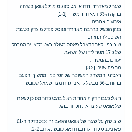
שער ל מאדריד: דודו אוואט ספג מ מייקל אוואן בנגיחה
בדקה ה-33 ו מאדריר משווה [1-1]
אירועים אחרים:
בניון הוכשל ברחבת מאדריד ונפסל פנדל מוצדק בטענת
השופט להתחזות.
שוב בניון לאחר דאבל פאסס מעולה בעט מהאוויר ממרחק
של כ 17 מטר לידיו של השוער.
יעודכן בהמשך...
מחצית שניה. [3-2]
ראסינג: המשחק המשובח של יוסי בניון ממשיך והפעם
בדקה ב-56 מבשל לחאבי גררו מצד שמאל שכובש.
ריאל: כעבור דקות אחדות ראול בועט כדור מסוכן לשערו
של אוואט שעוצר את הכדור ברגלו.
שוב לחץ על שערו של אוואט והפעם זה נכנסבדקה ה-61
פיגו מכניס כדור לרחבה וראול כובש מקרוב 2-2.