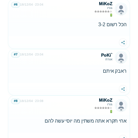
MiKoZ
#6
18/12/04
23:04
גורו
הכל רשום 3-2
שתף
#7
18/12/04
23:04
PoKi`
אורח
ראבק איתם
שתף
MiKoZ
#8
18/12/04
23:08
גורו
אחי תקרא אתה משתין מה יוסי עשה להם