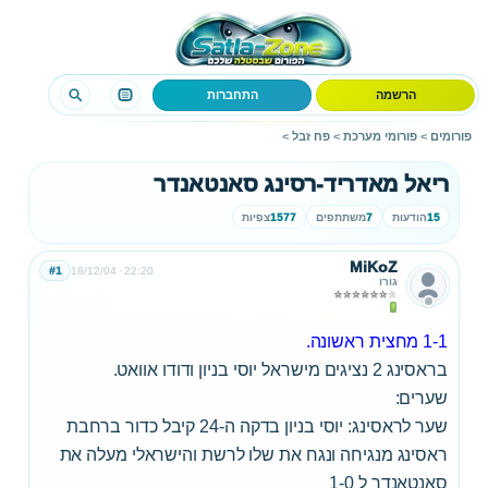
הרשמה
התחברות
פורומים
>
פורומי מערכת
>
פח זבל
>
ריאל מאדריד-רסינג סאנטאנדר
15
הודעות
7
משתתפים
1577
צפיות
MiKoZ
#1
18/12/04
22:20
גורו
1-1 מחצית ראשונה.
בראסינג 2 נציגים מישראל יוסי בניון ודודו אוואט.
שערים:
שער לראסינג: יוסי בניון בדקה ה-24 קיבל כדור ברחבת
ראסינג מנגיחה ונגח את שלו לרשת והישראלי מעלה את
סאנטאנדר ל 1-0