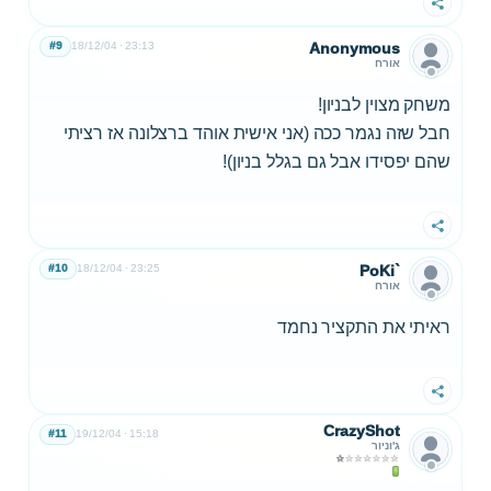
שתף
#9
18/12/04
23:13
Anonymous
אורח
משחק מצוין לבניון!
חבל שזה נגמר ככה (אני אישית אוהד ברצלונה אז רציתי
שהם יפסידו אבל גם בגלל בניון)!
שתף
#10
18/12/04
23:25
PoKi`
אורח
ראיתי את התקציר נחמד
שתף
CrazyShot
#11
19/12/04
15:18
ג'וניור